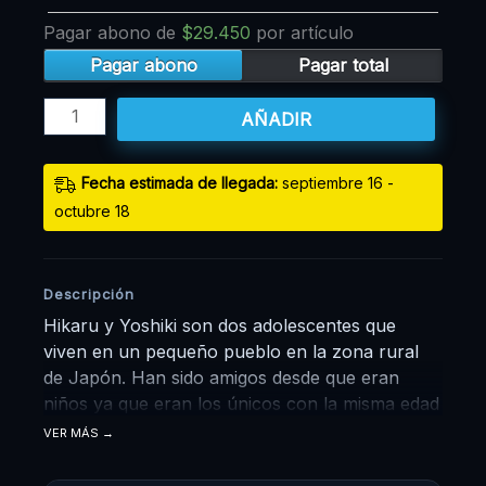
Pagar abono de
$
29.450
por artículo
Pagar abono
Pagar total
AÑADIR
Fecha estimada de llegada:
septiembre 16 -
octubre 18
Descripción
Hikaru y Yoshiki son dos adolescentes que
viven en un pequeño pueblo en la zona rural
de Japón. Han sido amigos desde que eran
niños ya que eran los únicos con la misma edad
en el pueblo, por lo que a pesar de tener
VER MÁS
personalidades y pasatiempos diferentes, los
dos mantienen una amistad estrecha. Sin