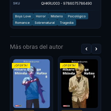
QHKRU003 - 9786075786490
SKU
Boys Love
Horror
Misterio
Psicológico
Romance
Sobrenatural
Tragedia
Más obras del autor
‹
›
!
¡OFERTA!
¡OFERTA!