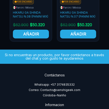
ARGO
POR ENCARGO
POR ENCARGO
éxico
Panini México
Panini México
A SHINDA
HIKARU GA SHINDA
HIKARU GA SHINDA
08 (PANINI MX)
NATSU N.07 (PANINI MX)
NATSU N.05 (PANINI
0
$
50.320
$
62.900
$
50.320
$
58.900
$
47.1
ÑADIR
AÑADIR
AÑADIR
Si no encuentras un producto, por favor contáctanos a través
del chat y con gusto te ayudaremos
Contáctanos
Whatsapp: +57 3174835332
Correo: Contacto@senshigeek.com
Córdoba-Nariño
Informacion