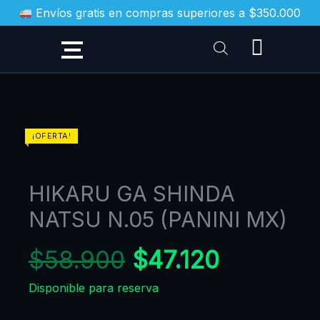
Ir
Envíos gratis en compras superiores a $350.000
al
contenido
HIKARU
¡OFERTA!
GA
SHINDA
HIKARU GA SHINDA
NATSU
N.05
NATSU N.05 (PANINI MX)
(PANINI
MX)
$
58.900
$
47.120
cantidad
Disponible para reserva