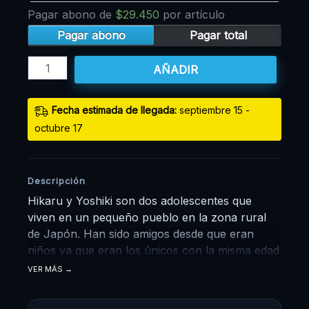
Pagar abono de
$
29.450
por artículo
Pagar abono
Pagar total
AÑADIR
Fecha estimada de llegada:
septiembre 15 -
octubre 17
Descripción
Hikaru y Yoshiki son dos adolescentes que
viven en un pequeño pueblo en la zona rural
de Japón. Han sido amigos desde que eran
niños ya que eran los únicos con la misma edad
en el pueblo, por lo que a pesar de tener
VER MÁS
personalidades y pasatiempos diferentes, los
dos mantienen una amistad estrecha. Sin