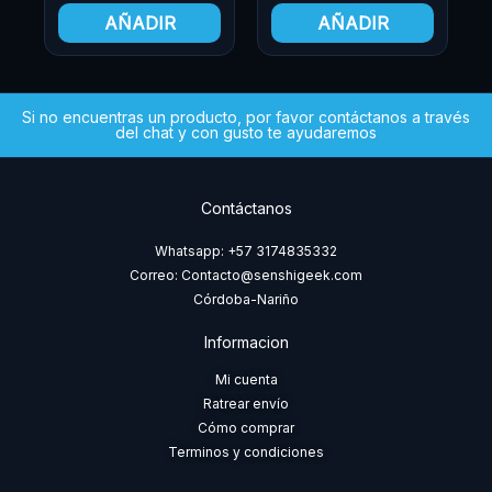
AÑADIR
AÑADIR
Si no encuentras un producto, por favor contáctanos a través
del chat y con gusto te ayudaremos
Contáctanos
Whatsapp: +57 3174835332
Correo: Contacto@senshigeek.com
Córdoba-Nariño
Informacion
Mi cuenta
Ratrear envío
Cómo comprar
Terminos y condiciones