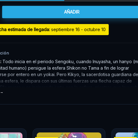
AÑADIR
cha estimada de llegada:
septiembre 16 - octubre 10
ción
s:
Todo inicia en el periodo Sengoku, cuando Inuyasha, un hanyo (m
itad humano) persigue la esfera Shikon no Tama a fin de lograr
rse por entero en un yokai. Pero Kikyo, la sacerdotisa guardiana de
a esfera, le dispara con sus últimas fuerzas una flecha capaz de
. Ella muere y es incinerada junto con la esfera, mientras que Inuyas
sellado durante 50 años, hasta que un buen día Kagome, una
nte de la época actual, increíblemente viaja al pasado y lo despier
 inicia la búsqueda de los pedazos de la Shikon no Tama, ¡y las
as de Kagome e Inuyasha!