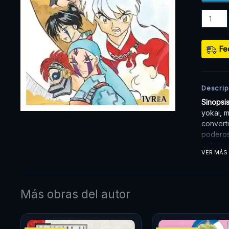
Fe
Descrip
Sinopsi
yokai, m
converti
poderos
sellarlo
VER MÁS
duerme 
adolesce
Con esto
aventur
Más obras del autor