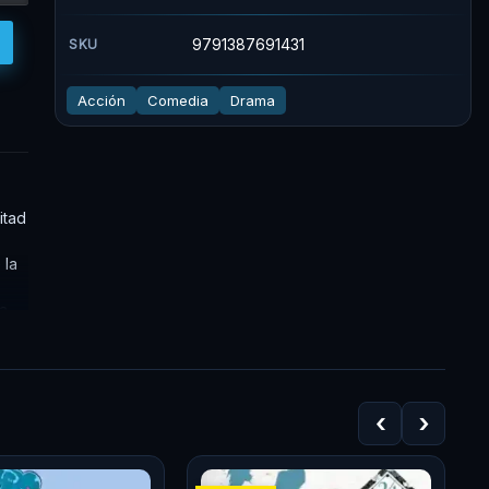
9791387691431
SKU
Acción
Comedia
Drama
itad
 la
ha
ta.
‹
›