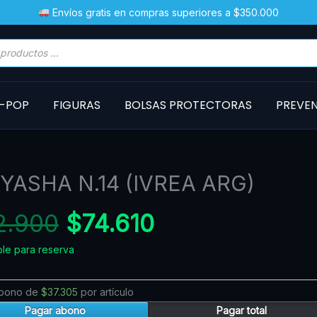
Envíos gratis en compras superiores a $350.000
a
s
-POP
FIGURAS
BOLSAS PROTECTORAS
PREVE
El
El
YASHA N.14 (IVREA ARG)
HA
precio
precio
2.900
$
74.610
original
actual
ble para reserva
d
era:
es:
$82.900.
$74.610.
abono de
$
37.305
por artículo
Pagar abono
Pagar total