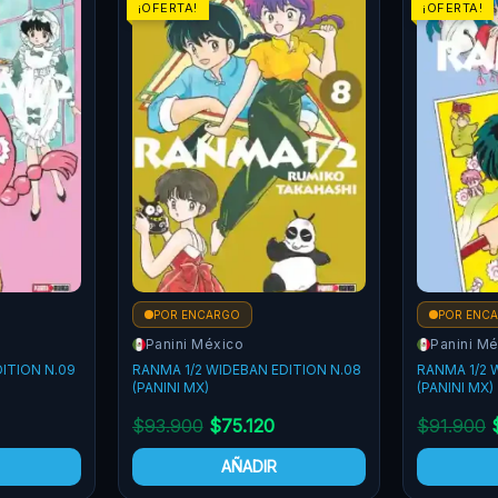
¡OFERTA!
¡OFERTA!
POR ENCARGO
POR ENC
Panini México
Panini M
ITION N.08
RANMA 1/2 WIDEBAN EDITION N.07
MAO N.24 (P
(PANINI MX)
$
91.900
$
73.520
$
58.900
AÑADIR