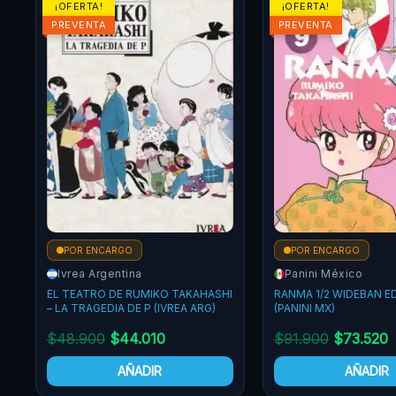
¡OFERTA!
¡OFERTA!
PREVENTA
POR ENCARGO
POR ENCARGO
Panini México
Panini México
I
RANMA 1/2 WIDEBAN EDITION N.09
RANMA 1/2 WIDEBAN ED
(PANINI MX)
(PANINI MX)
$
91.900
$
73.520
$
93.900
$
75.120
AÑADIR
AÑADIR