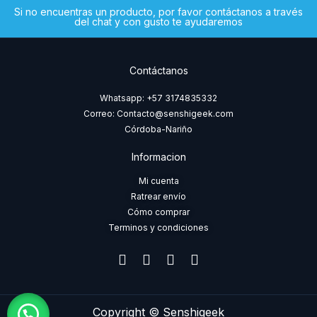
Si no encuentras un producto, por favor contáctanos a través
del chat y con gusto te ayudaremos
Contáctanos
Whatsapp: +57 3174835332
Correo: Contacto@senshigeek.com
Córdoba-Nariño
Informacion
Mi cuenta
Ratrear envío
Cómo comprar
Terminos y condiciones
F
I
T
W
a
n
i
h
c
s
k
a
e
t
t
t
b
a
o
s
Copyright © Senshigeek