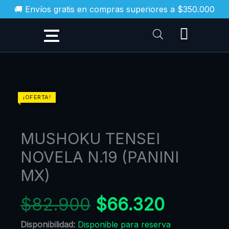
Ir
🚚 Envíos gratis en compras superiores a $350.000
al
contenido
MUSHOKU
¡OFERTA!
TENSEI
NOVELA
MUSHOKU TENSEI
N.19
(PANINI
NOVELA N.19 (PANINI
MX)
MX)
cantidad
$
82.900
$
66.320
Disponibilidad:
Disponible para reserva