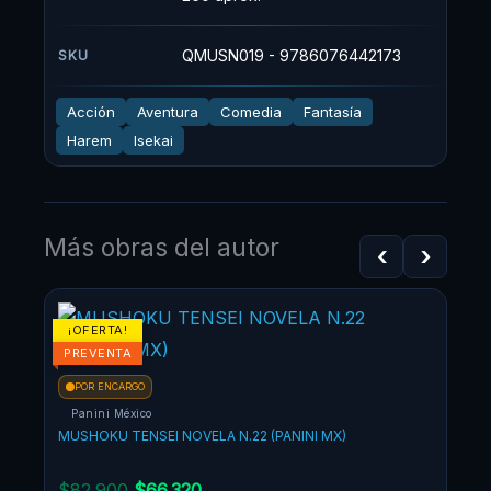
QMUSN019 - 9786076442173
SKU
Acción
Aventura
Comedia
Fantasía
Harem
Isekai
Más obras del autor
‹
›
¡OFERTA!
¡OF
PREVENTA
POR ENCARGO
Panini México
MUSHOKU TENSEI NOVELA N.22 (PANINI MX)
$
82.900
$
66.320