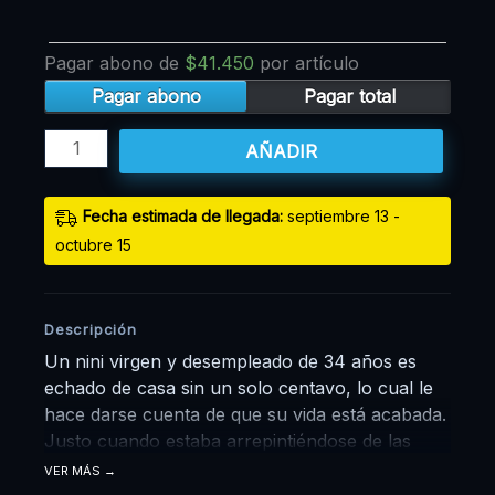
Pagar abono de
$
41.450
por artículo
Pagar abono
Pagar total
AÑADIR
Fecha estimada de llegada:
septiembre 13 -
octubre 15
Descripción
Un nini virgen y desempleado de 34 años es
echado de casa sin un solo centavo, lo cual le
hace darse cuenta de que su vida está acabada.
Justo cuando estaba arrepintiéndose de las
decisiones tomadas hasta entonces, un camión
VER MÁS
lo atropella, matándolo de manera abrupta.