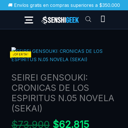
Ir
🚚 Envíos gratis en compras superiores a $350.000
al
contenido
El
El
SEIREI
¡OFERTA!
GENSOUKI:
precio
precio
CRONICAS
original
actual
SEIREI GENSOUKI:
DE
era:
es:
LOS
CRONICAS DE LOS
$73.900.
$62.815.
ESPIRITUS
ESPIRITUS N.05 NOVELA
N.05
(SEKAI)
NOVELA
(SEKAI)
$
73.900
$
62.815
cantidad