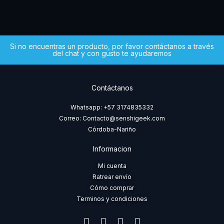
Si no encuentras un producto, por favor contáctanos a través
del chat y con gusto te ayudaremos
Contáctanos
Whatsapp: +57 3174835332
Correo: Contacto@senshigeek.com
Córdoba-Nariño
Informacion
Mi cuenta
Ratrear envío
Cómo comprar
Terminos y condiciones
F
I
T
W