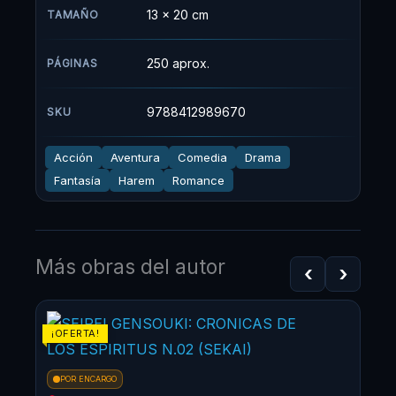
13 x 20 cm
TAMAÑO
250 aprox.
PÁGINAS
9788412989670
SKU
Acción
Aventura
Comedia
Drama
Fantasía
Harem
Romance
Más obras del autor
‹
›
El
El
¡OFERTA!
¡OF
precio
precio
original
actual
POR ENCARGO
era:
es: