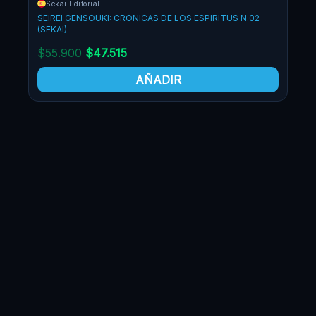
Sekai Editorial
$55.900.
$47.515.
SEIREI GENSOUKI: CRONICAS DE LOS ESPIRITUS N.02
(SEKAI)
$
55.900
$
47.515
AÑADIR
PO
Se
SEIR
NOVE
$
7