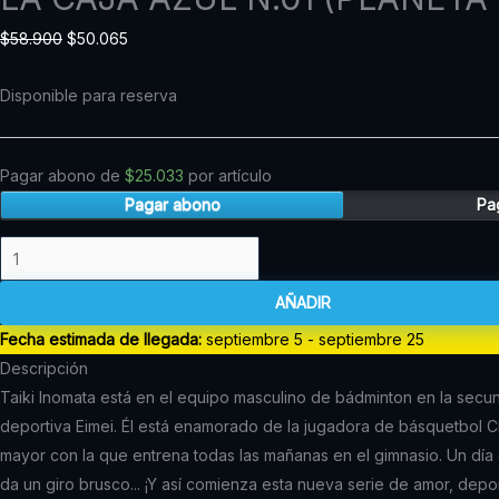
AZUL
original
original
original
original
original
original
original
original
original
original
original
actual
actual
actual
actual
actual
actual
actual
actual
actual
actual
actual
$
58.900
$
50.065
N.01
era:
era:
era:
era:
era:
era:
era:
era:
era:
era:
era:
es:
es:
es:
es:
es:
es:
es:
es:
es:
es:
es:
(PLANETA
$58.900.
$58.900.
$58.900.
$44.900.
$44.900.
$44.900.
$44.900.
$44.900.
$44.900.
$44.900.
$44.900.
$40.410.
$40.410.
$40.410.
$40.410.
$40.410.
$40.410.
$40.410.
$40.410.
$50.065.
$50.065.
$50.065.
Disponible para reserva
COMIC)
cantidad
Pagar abono de
$
25.033
por artículo
Pagar abono
Pag
AÑADIR
Fecha estimada de llegada:
septiembre 5 - septiembre 25
Descripción
Taiki Inomata está en el equipo masculino de bádminton en la secun
deportiva Eimei. Él está enamorado de la jugadora de básquetbol Ch
mayor con la que entrena todas las mañanas en el gimnasio. Un día 
da un giro brusco... ¡Y así comienza esta nueva serie de amor, depo