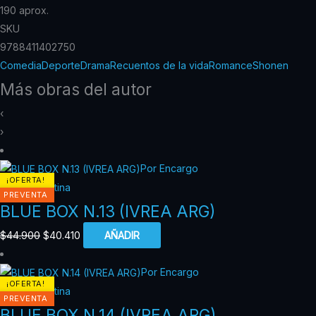
190 aprox.
SKU
9788411402750
Comedia
Deporte
Drama
Recuentos de la vida
Romance
Shonen
Más obras del autor
‹
›
Por Encargo
¡OFERTA!
Ivrea Argentina
PREVENTA
BLUE BOX N.13 (IVREA ARG)
$
44.900
$
40.410
AÑADIR
Por Encargo
¡OFERTA!
Ivrea Argentina
PREVENTA
BLUE BOX N.14 (IVREA ARG)