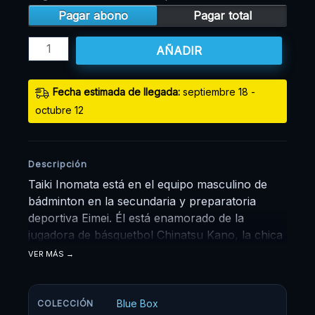
Pagar abono
Pagar total
AÑADIR
Fecha estimada de llegada:
septiembre 18 -
octubre 12
Descripción
Taiki Inomata está en el equipo masculino de
bádminton en la secundaria y preparatoria
deportiva Eimei. Él está enamorado de la
jugadora de básquetbol Chinatsu Kano, la chica
mayor con la que entrena todas las mañanas en
VER MÁS
el gimnasio. Un día de primavera, su relación da
un giro brusco... ¡Y así comienza esta nueva
serie de amor, deportes y juventud!
Blue Box
COLECCIÓN