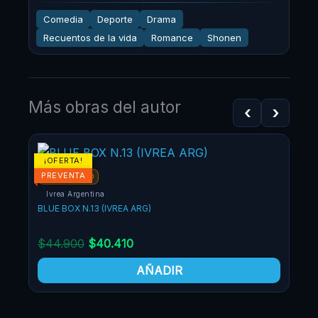
Comedia
Deporte
Drama
Recuentos de la vida
Romance
Shonen
Más obras del autor
‹
›
El
El
¡OFERTA!
¡O
precio
precio
PREVENTA
PR
POR ENCARGO
original
actual
Ivrea Argentina
era:
es:
BLUE BOX N.13 (IVREA ARG)
$44.900.
$40.410.
$
44.900
$
40.410
AÑADIR