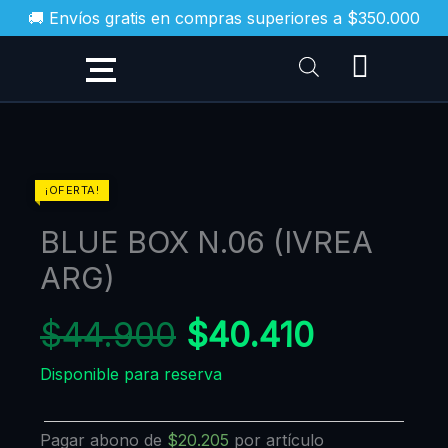
Ir
🚚 Envíos gratis en compras superiores a $350.000
al
contenido
El
El
BLUE
¡OFERTA!
BOX
precio
precio
BLUE BOX N.06 (IVREA
N.06
original
actual
(IVREA
ARG)
era:
es:
ARG)
$44.900.
$40.410
cantidad
$
44.900
$
40.410
Disponible para reserva
Pagar abono de
$
20.205
por artículo