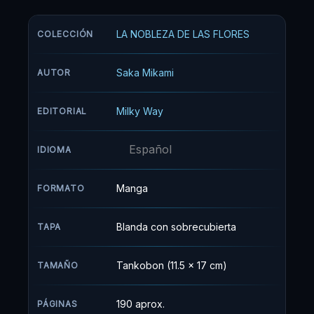
secundaria Chidori, conoce a Kaoruko Waguri,
una chica que llega como cliente mientras
LA NOBLEZA DE LAS FLORES
COLECCIÓN
ayuda en la pastelería de su familia. Rintaro se
siente cómodo pasando tiempo con Kaoruko,
Saka Mikami
AUTOR
pero ella es estudiante en Kikyo Girls, una
escuela vecina a la que no le gusta Chidori High.
Milky Way
EDITORIAL
Esta es la historia de dos personas tan cercanas
y a la vez tan distantes.
Español
IDIOMA
Manga
FORMATO
Blanda con sobrecubierta
TAPA
Tankobon (11.5 x 17 cm)
TAMAÑO
190 aprox.
PÁGINAS