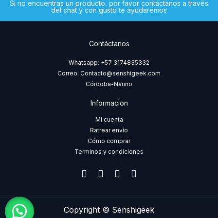
Si no encuentras un producto, por favor contáctanos a través
del chat y con gusto te ayudaremos
Contáctanos
Whatsapp: +57 3174835332
Correo: Contacto@senshigeek.com
Córdoba-Nariño
Informacion
Mi cuenta
Ratrear envío
Cómo comprar
Terminos y condiciones
F
I
T
W
a
n
i
h
c
s
k
a
e
t
t
t
b
a
o
s
Copyright © Senshigeek