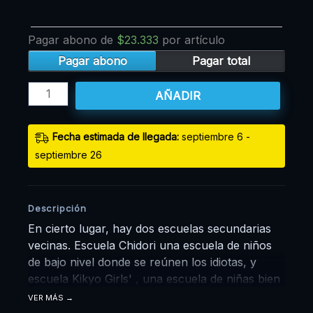
Pagar abono de
$
23.333
por artículo
Pagar abono
Pagar total
AÑADIR
Fecha estimada de llegada:
septiembre 6 -
septiembre 26
Descripción
En cierto lugar, hay dos escuelas secundarias
vecinas. Escuela Chidori una escuela de niños
de bajo nivel donde se reúnen los idiotas, y
escuela Kikyo Girls' , una escuela de niñas bien
establecida. Rintaro Tsumugi, un estudiante de
VER MÁS
segundo año fuerte y tranquilo en la escuela