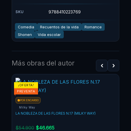
9788410223769
SKU
Comedia
Recuentos de la vida
Romance
Shonen
Vida escolar
Más obras del autor
‹
›
El
El
¡OFERTA!
¡OF
precio
precio
PREVENTA
original
actual
POR ENCARGO
era:
es:
Milky Way
$54.900.
$46.665.
LA NOBLEZA DE LAS FLORES N.17 (MILKY WAY)
$
54.900
$
46.665