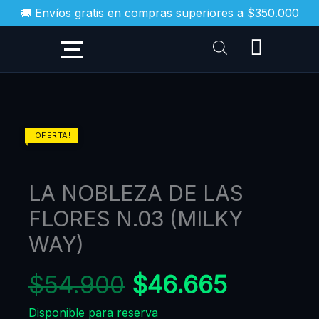
Ir
🚚 Envíos gratis en compras superiores a $350.000
al
contenido
El
El
LA
¡OFERTA!
NOBLEZA
precio
precio
DE
original
actual
LA NOBLEZA DE LAS
LAS
era:
es:
FLORES
FLORES N.03 (MILKY
$54.900.
$46.665
N.03
WAY)
(MILKY
WAY)
$
54.900
$
46.665
cantidad
Disponible para reserva