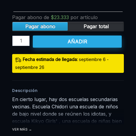
Pagar abono de
$
23.333
por artículo
Pagar abono
Pagar total
AÑADIR
Fecha estimada de llegada:
septiembre 6 -
septiembre 26
Descripción
En cierto lugar, hay dos escuelas secundarias
vecinas. Escuela Chidori una escuela de niños
de bajo nivel donde se reúnen los idiotas, y
escuela Kikyo Girls' , una escuela de niñas bien
establecida. Rintaro Tsumugi, un estudiante de
VER MÁS
segundo año fuerte y tranquilo en la escuela