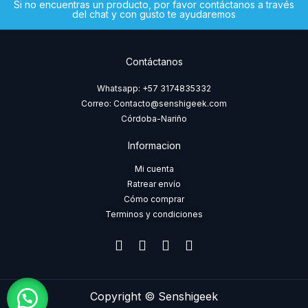
Si no encuentras un producto, por favor contáctanos a través
del chat y con gusto te ayudaremos
Contáctanos
Whatsapp: +57 3174835332
Correo: Contacto@senshigeek.com
Córdoba-Nariño
Informacion
Mi cuenta
Ratrear envío
Cómo comprar
Terminos y condiciones
F
I
T
W
a
n
i
h
c
s
k
a
e
t
t
t
b
a
o
s
Copyright © Senshigeek