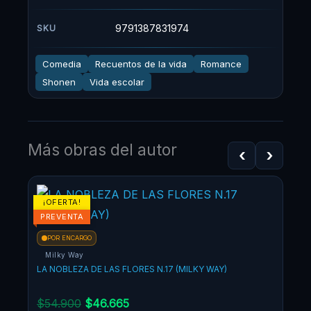
9791387831974
SKU
Comedia
Recuentos de la vida
Romance
Shonen
Vida escolar
Más obras del autor
‹
›
El
El
¡OFERTA!
¡OF
precio
precio
PREVENTA
original
actual
POR ENCARGO
era:
es:
Milky Way
$54.900.
$46.665.
LA NOBLEZA DE LAS FLORES N.17 (MILKY WAY)
$
54.900
$
46.665