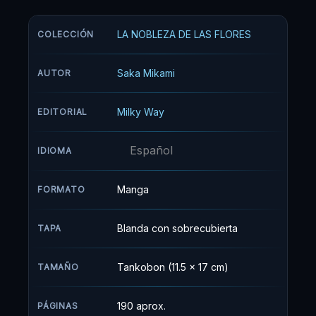
secundaria Chidori, conoce a Kaoruko Waguri,
una chica que llega como cliente mientras
LA NOBLEZA DE LAS FLORES
COLECCIÓN
ayuda en la pastelería de su familia. Rintaro se
siente cómodo pasando tiempo con Kaoruko,
Saka Mikami
AUTOR
pero ella es estudiante en Kikyo Girls, una
escuela vecina a la que no le gusta Chidori High.
Milky Way
EDITORIAL
Esta es la historia de dos personas tan cercanas
y a la vez tan distantes.
Español
IDIOMA
Manga
FORMATO
Blanda con sobrecubierta
TAPA
Tankobon (11.5 x 17 cm)
TAMAÑO
190 aprox.
PÁGINAS