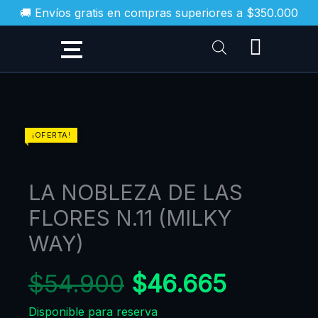
Ir
🚚 Envíos gratis en compras superiores a $350.000
al
contenido
El
El
LA
¡OFERTA!
NOBLEZA
precio
precio
DE
original
actual
LA NOBLEZA DE LAS
LAS
era:
es:
FLORES
FLORES N.11 (MILKY
$54.900.
$46.665
N.11
WAY)
(MILKY
WAY)
$
54.900
$
46.665
cantidad
Disponible para reserva