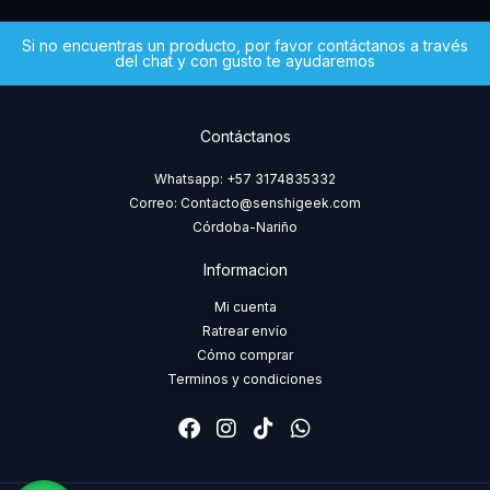
Si no encuentras un producto, por favor contáctanos a través
del chat y con gusto te ayudaremos
Contáctanos
Whatsapp: +57 3174835332
Correo: Contacto@senshigeek.com
Córdoba-Nariño
Informacion
Mi cuenta
Ratrear envío
Cómo comprar
Terminos y condiciones
F
I
T
W
a
n
i
h
c
s
k
a
e
t
t
t