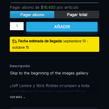
Pagar abono de
$
16.450
por artículo
Pagar abono
Pagar total
AÑADIR
Fecha estimada de llegada:
septiembre 13 -
octubre 15
Descripción
Skip to the beginning of the images gallery
¡Jeff Lemire y Nick Robles irrumpen a toda
velocidad en el Universo Absolute! Sin el
mentor… sin la familia… sin la Fuerza de la
VER MÁS
Velocidad… Lo único que queda es el ¡Velocista
Escarlata Absoluto!