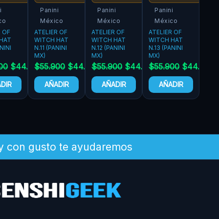
i
Panini
Panini
Panini
co
México
México
México
R OF
ATELIER OF
ATELIER OF
ATELIER OF
HAT
WITCH HAT
WITCH HAT
WITCH HAT
NINI
N.11 (PANINI
N.12 (PANINI
N.13 (PANINI
MX)
MX)
MX)
00
$
44.720
$
55.900
$
44.720
$
55.900
$
44.720
$
55.900
$
44.720
DIR
AÑADIR
AÑADIR
AÑADIR
 y con gusto te ayudaremos