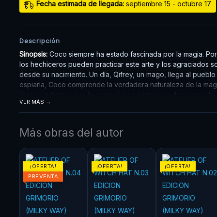
Fecha estimada de llegada:
septiembre 15 - octubre 17
Descripción
Sinopsis:
Coco siempre ha estado fascinada por la magia. Por
los hechiceros pueden practicar este arte y los agraciados s
desde su nacimiento. Un día, Qifrey, un mago, llega al pueblo d
espiarla, Coco comprende la verdadera naturaleza de la mag
libro y un tintero que le compró a un misterioso desconocid
VER MÁS
Pero, en su ignorancia, ¡Coco comete un acto trágico!
Más obras del autor
¡OFERTA!
¡OFERTA!
¡OFERTA!
PREVENTA