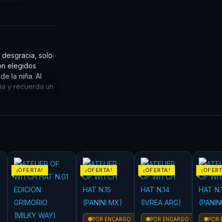
 desgracia, solo
on elegidos
e la niña. Al
ia y recuerda un
o cuando era niña…
¡OFERTA!
¡OFERTA!
¡OFERTA!
¡OFERT
POR ENCARGO
POR ENCARGO
POR