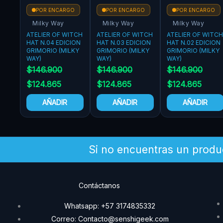
POR ENCARGO
POR ENCARGO
POR ENCARGO
Milky Way
Milky Way
Milky Way
ATELIER OF WITCH
ATELIER OF WITCH
ATELIER OF WITCH
HAT N.04 EDICION
HAT N.03 EDICION
HAT N.02 EDICION
GRIMORIO (MILKY
GRIMORIO (MILKY
GRIMORIO (MILKY
WAY)
WAY)
WAY)
$
146.900
$
146.900
$
146.900
$
124.865
$
124.865
$
124.865
AÑADIR
AÑADIR
AÑADIR
Si no encuentras un produ
Contáctanos
Whatsapp: +57 3174835332
Correo: Contacto@senshigeek.com