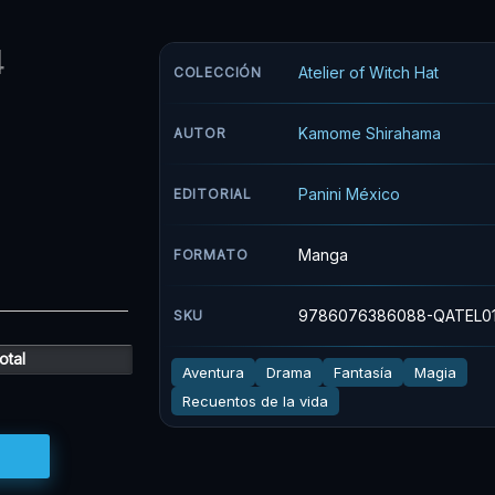
l
original
actual
original
actual
4
era:
es:
era:
es:
Atelier of Witch Hat
COLECCIÓN
865.
$146.900.
$124.865.
$48.900.
$44.010.
Kamome Shirahama
AUTOR
Panini México
EDITORIAL
Manga
FORMATO
9786076386088-QATEL0
SKU
otal
Aventura
Drama
Fantasía
Magia
Recuentos de la vida