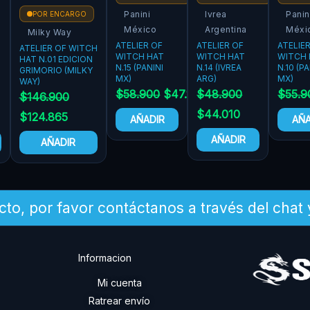
Panini
Ivrea
Panin
POR ENCARGO
México
Argentina
Méxi
Milky Way
ATELIER OF
ATELIER OF
ATELIE
ATELIER OF WITCH
WITCH HAT
WITCH HAT
WITCH 
HAT N.01 EDICION
N.15 (PANINI
N.14 (IVREA
N.10 (PA
GRIMORIO (MILKY
MX)
ARG)
MX)
WAY)
$
58.900
$
47.120
$
48.900
$
55.9
$
146.900
$
44.010
$
124.865
AÑADIR
AÑA
AÑADIR
AÑADIR
cto, por favor contáctanos a través del chat
Informacion
Mi cuenta
Ratrear envío