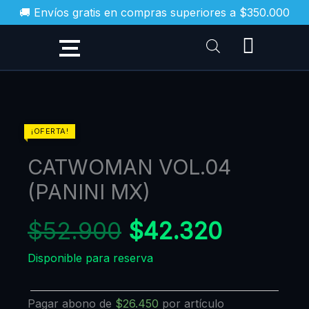
Ir
🚚 Envíos gratis en compras superiores a $350.000
al
contenido
CATWOMAN
¡OFERTA!
VOL.04
CATWOMAN VOL.04
(PANINI
MX)
(PANINI MX)
cantidad
$
52.900
$
42.320
Disponible para reserva
Pagar abono de
$
26.450
por artículo