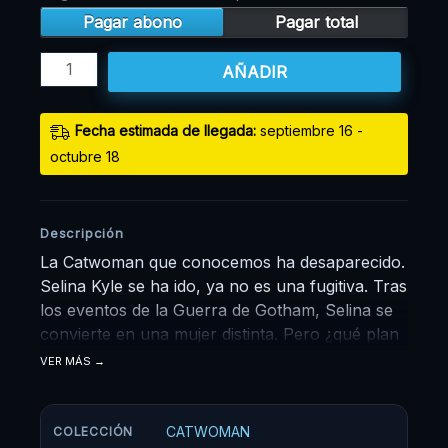
Pagar abono
Pagar total
AÑADIR
Fecha estimada de llegada:
septiembre 16 -
octubre 18
Descripción
La Catwoman que conocemos ha desaparecido.
Selina Kyle se ha ido, ya no es una fugitiva. Tras
los eventos de la Guerra de Gotham, Selina se
convierte en una mujer distinta. Pero ¿qué plan
tiene en mente? Nueve misiones mortales, cada
VER MÁS
una más letal que la anterior. ¡Una hazaña que
sólo podría ser posible para un felino con
nueve vidas! Escrita por Tini Howard e ilustrada
CATWOMAN
COLECCIÓN