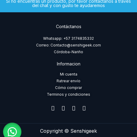
Si no encuentras un producto, por favor contáctanos a través
del chat y con gusto te ayudaremos
Contáctanos
Whatsapp: +57 3174835332
Correo: Contacto@senshigeek.com
Córdoba-Nariño
Informacion
Mi cuenta
Ratrear envío
Cómo comprar
Terminos y condiciones
F
I
T
W
a
n
i
h
c
s
k
a
e
t
t
t
b
a
o
s
Copyright © Senshigeek