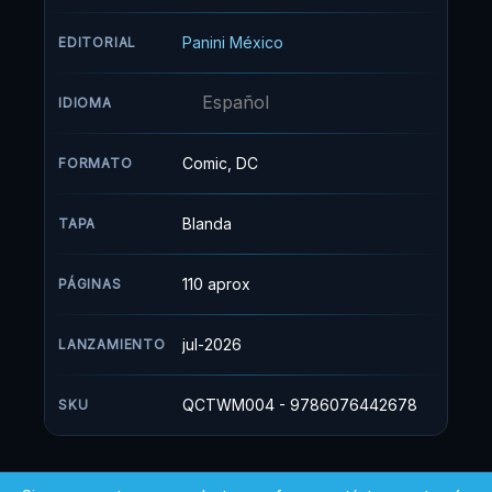
por Stefano Raffaele, esta vertiginosa historia,
¡te dejará sin aliento!
Panini México
EDITORIAL
Español
IDIOMA
Comic, DC
FORMATO
Blanda
TAPA
110 aprox
PÁGINAS
jul-2026
LANZAMIENTO
QCTWM004 - 9786076442678
SKU