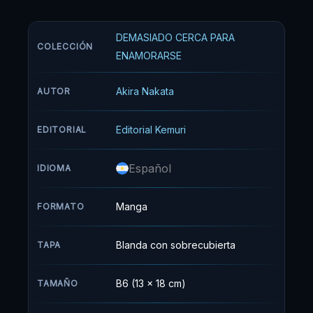
Motoya me arrinconó y me dijo: “¿YO TE
GUSTO?” Después de eso comenzamos a tener
DEMASIADO CERCA PARA
una relación demasiado “íntima”, pero no es lo
COLECCIÓN
que quiero...
ENAMORARSE
¿Hasta cuándo voy a poder resistirme a los
Akira Nakata
AUTOR
acercamientos tan sexy y directos de parte de
mi nuevo hermano menor?
Editorial Kemuri
EDITORIAL
Español
IDIOMA
Manga
FORMATO
Blanda con sobrecubierta
TAPA
B6 (13 x 18 cm)
TAMAÑO