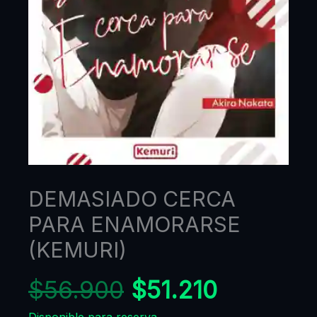
DEMASIADO CERCA
PARA ENAMORARSE
(KEMURI)
$
56.900
$
51.210