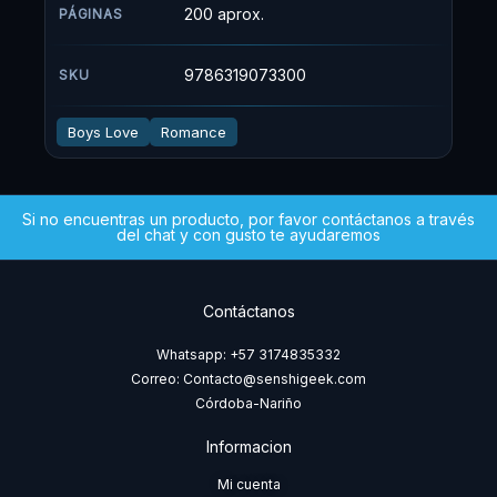
200 aprox.
PÁGINAS
9786319073300
SKU
Boys Love
Romance
Si no encuentras un producto, por favor contáctanos a través
del chat y con gusto te ayudaremos
Contáctanos
Whatsapp: +57 3174835332
Correo: Contacto@senshigeek.com
Córdoba-Nariño
Informacion
Mi cuenta