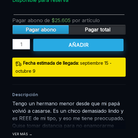
Disponible para reserva
Pagar abono de
$
25.605
por artículo
Pagar abono
Pagar total
AÑADIR
Fecha estimada de llegada:
septiembre 15 -
octubre 9
Descripción
Tengo un hermano menor desde que mi papá
volvió a casarse. Es un chico demasiado lindo y
es REEE de mi tipo, y eso me tiene preocupado.
Quise tomar distancia para no enamorarme
mucho más de lo que ya estoy. Pero un día,
VER MÁS