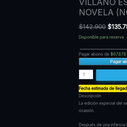
VILLANO E
precio
DE
NOVELA (
AUTOSALVACIÓN
origina
DEL
era:
$
142.900
$
135.7
VILLANO
$142.9
ESCORIA
Disponible para reserva
ED
ESPECIAL
Pagar abono de
$
67.878
N.02
Pagar a
NOVELA
(NORMA)
cantidad
Fecha estimada de llega
Descripción
La edición especial del s
ocasión.
Después de una infancia 