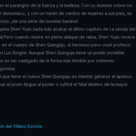
n el parangón de la fuerza y la belleza. Con su dominio sobre los
l demoníaco, y con un harén de cientos de mujeres a sus pies, es
oso...¡de una serie de novelas baratas!
opina Shen Yuan nada más acabar el último capítulo de La senda del
al.Pero cuando muere en pleno ataque de rabia, Shen Yuan renace
, en el cuerpo de Shen Quingqiu, el hermoso pero cruel profesor
en Luo Binghe. Aunque Shen Quingqiu tiene un poder increíble
no es ser castigado de la forma más terrible por crímenes
gonista.
ad que tiene el nuevo Shen Quingqiu es intentar ganarse el aprecio
e el joven llegue al poder o sufrirá el fatal destino de la mayor
on del Villano Escoria