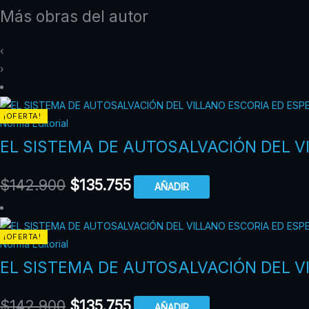
Más obras del autor
‹
›
¡OFERTA!
Norma Editorial
EL SISTEMA DE AUTOSALVACIÓN DEL V
$
142.900
$
135.755
AÑADIR
¡OFERTA!
Norma Editorial
EL SISTEMA DE AUTOSALVACIÓN DEL V
$
142.900
$
135.755
AÑADIR