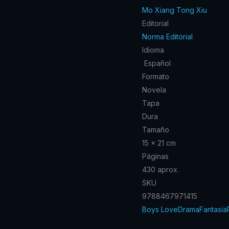
Mo Xiang Tong Xiu
Editorial
Norma Editorial
Idioma
Español
Formato
Novela
Tapa
Dura
Tamaño
15 x 21 cm
Páginas
430 aprox.
SKU
9788467971415
Boys Love
Drama
Fantasía