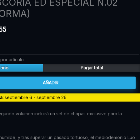
SCORIA ED ESPECIAL N.02
precio
NORMA)
l
actual
es:
55
00.
$135.755.
por artículo
bono
Pagar total
AÑADIR
da:
septiembre 6 - septiembre 26
egundo volumen incluirá un set de chapas exclusivo para la
humilde, y tras superar un pasado tortuoso, el mediodemonio Luo