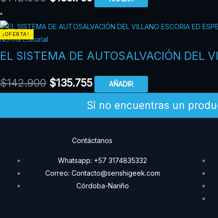
¡OFERTA!
Norma Editorial
EL SISTEMA DE AUTOSALVACIÓN DEL V
$
142.900
$
135.755
AÑADIR
Si no encuentras un produ
Contáctanos
Whatsapp: +57 3174835332
Correo: Contacto@senshigeek.com
Córdoba-Nariño