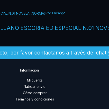
Por Encargo
ILLANO ESCORIA ED ESPECIAL N.01 NO
cto, por favor contáctanos a través del chat
Informacion
Mi cuenta
Ratrear envío
a
Cómo comprar
Terminos y condiciones