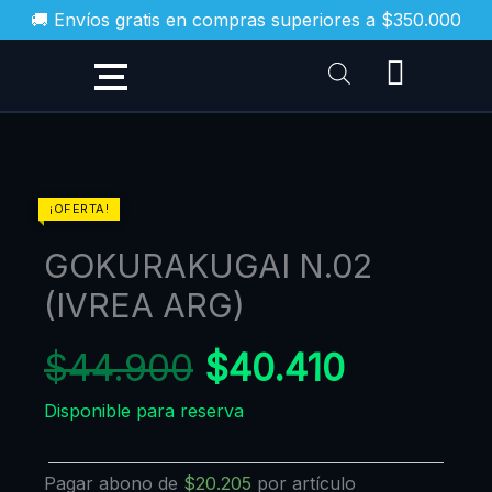
Ir
🚚 Envíos gratis en compras superiores a $350.000
al
contenido
El
El
GOKURAKUGAI
¡OFERTA!
N.02
precio
precio
GOKURAKUGAI N.02
(IVREA
original
actual
ARG)
(IVREA ARG)
era:
es:
cantidad
$44.900.
$40.410
$
44.900
$
40.410
Disponible para reserva
Pagar abono de
$
20.205
por artículo