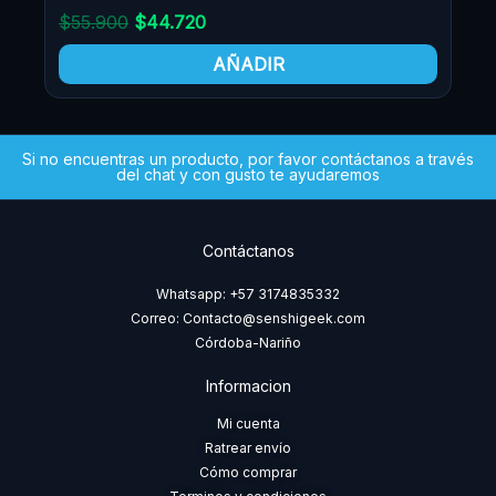
$
55.900
$
44.720
$
5
AÑADIR
Si no encuentras un producto, por favor contáctanos a través
del chat y con gusto te ayudaremos
Contáctanos
Whatsapp: +57 3174835332
Correo: Contacto@senshigeek.com
Córdoba-Nariño
Informacion
Mi cuenta
Ratrear envío
Cómo comprar