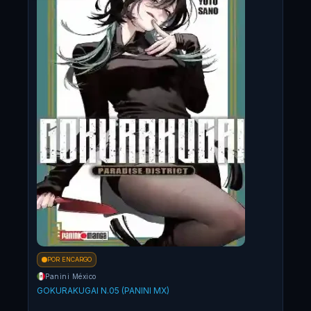
POR ENCARGO
PO
Panini México
Pa
GOKURAKUGAI N.05 (PANINI MX)
GOK