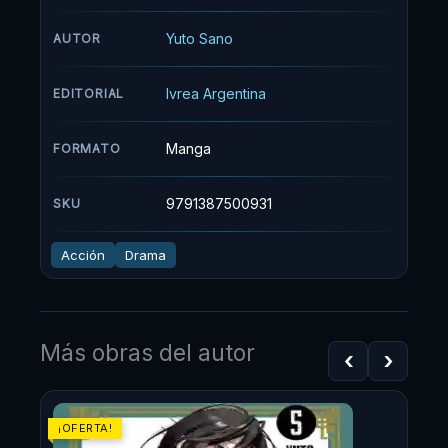
espíritus malignos que viven en las sombras
sacan a relucir una faceta diferente de estos
Yuto Sano
AUTOR
buscadores de problemas.
Ivrea Argentina
EDITORIAL
Manga
FORMATO
9791387500931
SKU
Acción
Drama
Más obras del autor
‹
›
¡OFERTA!
¡OF