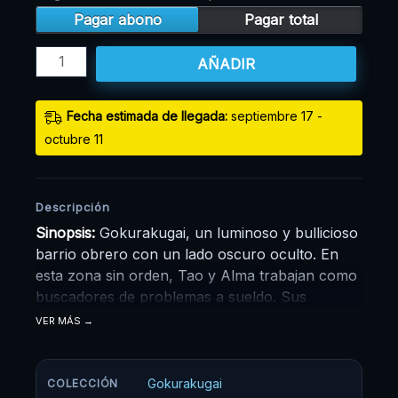
Pagar abono
Pagar total
AÑADIR
Fecha estimada de llegada:
septiembre 17 -
octubre 11
Descripción
Sinopsis:
Gokurakugai, un luminoso y bullicioso
barrio obrero con un lado oscuro oculto. En
esta zona sin orden, Tao y Alma trabajan como
buscadores de problemas a sueldo. Sus
misiones consisten en ayudar a un joven a
VER MÁS
encontrar a su amigo perdido, a una persona
que desaparece sin dejar rastro y a cadáveres
de animales desfigurados. Mientras tanto, los
Gokurakugai
COLECCIÓN