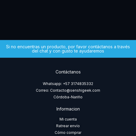
$
4
Si no encuentras un producto, por favor contáctanos a través
del chat y con gusto te ayudaremos
Contáctanos
Whatsapp: +57 3174835332
Correo: Contacto@senshigeek.com
Córdoba-Nariño
Informacion
Mi cuenta
Ratrear envío
Cómo comprar