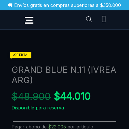
Ir
🚚 Envíos gratis en compras superiores a $350.000
al
contenido
El
El
GRAND
¡OFERTA!
BLUE
precio
precio
GRAND BLUE N.11 (IVREA
N.11
original
actual
(IVREA
ARG)
era:
es:
ARG)
$48.900.
$44.010
cantidad
$
48.900
$
44.010
Disponible para reserva
Pagar abono de
$
22.005
por artículo