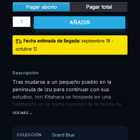
Pagar abono
Pagar total
AÑADIR
Fecha estimada de llegada:
septiembre 18 -
octubre 12
Descripción
Tras mudarse a un pequeño pueblo en la
península de Izu para continuar con sus
estudios, Iori Kitahara se hospeda en una
habitación en la parte superior de la tienda de
buceo de su tío, "Grand Blue". Mientras sueña
VER MÁS
con una vida universitaria rodeado de mujeres
hermosas y buenos amigos, conoce al
excéntrico club de buceo del lugar, un grupo de
Grand Blue
COLECCIÓN