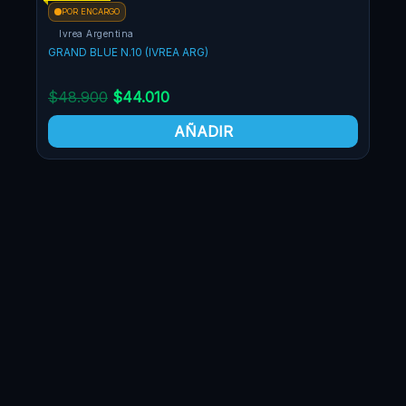
POR ENCARGO
original
actual
Ivrea Argentina
era:
es:
GRAND BLUE N.10 (IVREA ARG)
$48.900.
$44.010.
$
48.900
$
44.010
AÑADIR
PO
Iv
GRAN