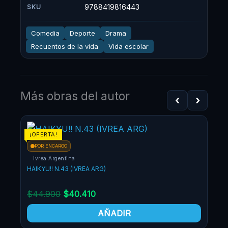
9788419816443
SKU
Comedia
Deporte
Drama
Recuentos de la vida
Vida escolar
Más obras del autor
‹
›
El
El
¡OFERTA!
¡O
precio
precio
PR
POR ENCARGO
original
actual
Ivrea Argentina
era:
es:
HAIKYU!! N.43 (IVREA ARG)
$44.900.
$40.410.
$
44.900
$
40.410
AÑADIR