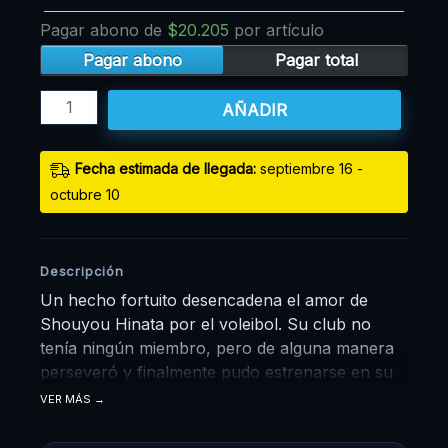
Pagar abono de
$
20.205
por artículo
Pagar abono
Pagar total
AÑADIR
Fecha estimada de llegada:
septiembre 16 -
octubre 10
Descripción
Un hecho fortuito desencadena el amor de
Shouyou Hinata por el voleibol. Su club no
tenía ningún miembro, pero de alguna manera
perseveró y finalmente pudo estrenarse en su
primer y último partido regular de la escuela
VER MÁS
secundaria, donde fue arrollado por Tobio
Kageyama, un jugador estrella conocido como