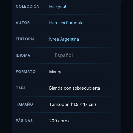
"El Rey de la Cancha." Jurando venganza,
Haikyuu!
COLECCIÓN
Hinata se une al Club de Voleibol de la
Preparatoria Karasuno... sólo para encontrarse
Haruichi Furudate
AUTOR
cara a cara con su odiado rival, Kageyama!
Ivrea Argentina
EDITORIAL
Español
IDIOMA
Manga
FORMATO
Blanda con sobrecubierta
TAPA
Tankobon (11.5 x 17 cm)
TAMAÑO
200 aprox.
PÁGINAS