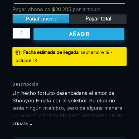
Pagar abono de
$
20.205
por artículo
Pagar abono
Pagar total
AÑADIR
Fecha estimada de llegada:
septiembre 19 -
octubre 13
Descripción
Un hecho fortuito desencadena el amor de
Shouyou Hinata por el voleibol. Su club no
tenía ningún miembro, pero de alguna manera
perseveró y finalmente pudo estrenarse en su
primer y último partido regular de la escuela
VER MÁS
secundaria, donde fue arrollado por Tobio
Kageyama, un jugador estrella conocido como