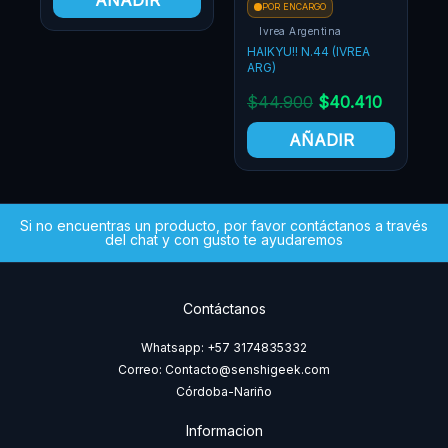
AÑADIR
POR ENCARGO
PO
Ivrea Argentina
Ivr
HAIKYU!! N.44 (IVREA
HAIK
ARG)
ARG
$
44.900
$
40.410
$
4
AÑADIR
Si no encuentras un producto, por favor contáctanos a través
del chat y con gusto te ayudaremos
Contáctanos
Whatsapp: +57 3174835332
Correo: Contacto@senshigeek.com
Córdoba-Nariño
Informacion