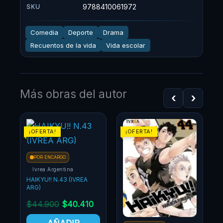
9788410061972
SKU
Comedia
Deporte
Drama
Recuentos de la vida
Vida escolar
Más obras del autor
‹
›
El
El
El
El
¡OFERTA!
¡OFERTA!
¡OF
precio
precio
precio
precio
original
actual
original
actual
POR ENCARGO
era:
es:
era:
es:
Ivrea Argentina
$44.900.
$40.410.
$44.900.
$40.410.
HAIKYU!! N.43 (IVREA
ARG)
$
44.900
$
40.410