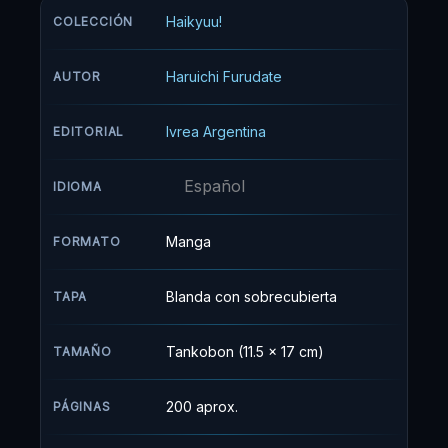
"El Rey de la Cancha." Jurando venganza,
Haikyuu!
COLECCIÓN
Hinata se une al Club de Voleibol de la
Preparatoria Karasuno... sólo para encontrarse
Haruichi Furudate
AUTOR
cara a cara con su odiado rival, Kageyama!
Ivrea Argentina
EDITORIAL
Español
IDIOMA
Manga
FORMATO
Blanda con sobrecubierta
TAPA
Tankobon (11.5 x 17 cm)
TAMAÑO
200 aprox.
PÁGINAS