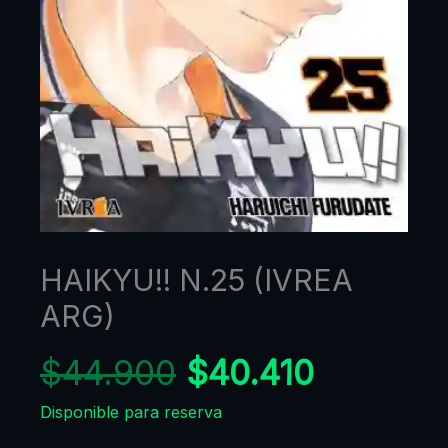
HAIKYU!! N.25 (IVREA
ARG)
$
44.900
$
40.410
Disponible para reserva