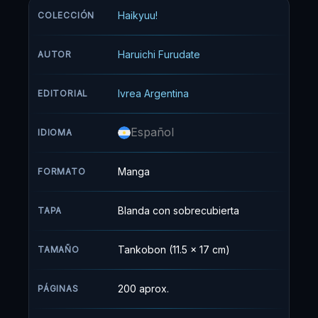
"El Rey de la Cancha." Jurando venganza,
Haikyuu!
COLECCIÓN
Hinata se une al Club de Voleibol de la
Preparatoria Karasuno... sólo para encontrarse
Haruichi Furudate
AUTOR
cara a cara con su odiado rival, Kageyama!
Ivrea Argentina
EDITORIAL
Español
IDIOMA
Manga
FORMATO
Blanda con sobrecubierta
TAPA
Tankobon (11.5 x 17 cm)
TAMAÑO
200 aprox.
PÁGINAS