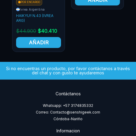
AÑADIR
POR ENCARGO
Ivrea Argentina
HAIKYU!! N.42 (IVREA
ARG)
0
$
44.900
$
40.410
AÑADIR
Si no encuentras un producto, por favor contáctanos a través
del chat y con gusto te ayudaremos
Contáctanos
Whatsapp: +57 3174835332
Correo: Contacto@senshigeek.com
Córdoba-Nariño
Informacion