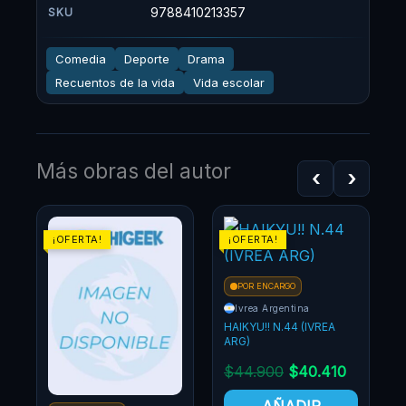
9788410213357
SKU
Comedia
Deporte
Drama
Recuentos de la vida
Vida escolar
Más obras del autor
‹
›
El
El
El
El
El
¡OFERTA!
¡OFERTA!
precio
precio
precio
precio
precio
actual
original
actual
original
actual
POR ENCARGO
es:
era:
es:
era:
es:
Ivrea Argentina
.
$40.410.
$44.900.
$40.410.
$44.900.
$40.41
HAIKYU!! N.44 (IVREA
ARG)
$
44.900
$
40.410