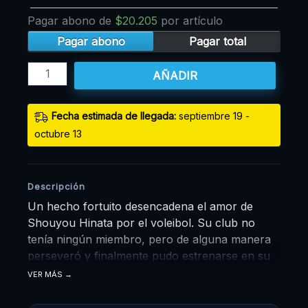
Pagar abono de
$
20.205
por artículo
Pagar abono
Pagar total
AÑADIR
Fecha estimada de llegada:
septiembre 19 -
octubre 13
Descripción
Un hecho fortuito desencadena el amor de
Shouyou Hinata por el voleibol. Su club no
tenía ningún miembro, pero de alguna manera
perseveró y finalmente pudo estrenarse en su
primer y último partido regular de la escuela
VER MÁS
secundaria, donde fue arrollado por Tobio
Kageyama, un jugador estrella conocido como