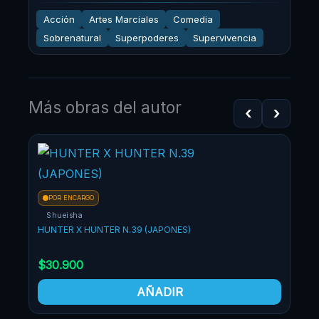
Acción
Artes Marciales
Comedia
Sobrenatural
Superpoderes
Supervivencia
Más obras del autor
‹
›
¡OF
POR ENCARGO
Shueisha
HUNTER X HUNTER N.39 (JAPONES)
$
30.900
AÑADIR