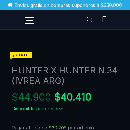
Ir
🚚 Envíos gratis en compras superiores a $350.000
al
contenido
El
El
HUNTER
¡OFERTA!
X
precio
precio
HUNTER X HUNTER N.34
HUNTER
original
actual
N.34
(IVREA ARG)
era:
es:
(IVREA
$44.900.
$40.410
ARG)
$
44.900
$
40.410
cantidad
Disponible para reserva
Pagar abono de
$
20.205
por artículo