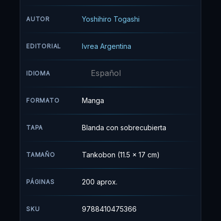
pequeño. Así es como este muchacho
emprende la travesía por mar y tierra para
Yoshihiro Togashi
AUTOR
lograr su sueño: ser un hunter.
Ivrea Argentina
EDITORIAL
Español
IDIOMA
Manga
FORMATO
Blanda con sobrecubierta
TAPA
Tankobon (11.5 x 17 cm)
TAMAÑO
200 aprox.
PÁGINAS
9788410475366
SKU