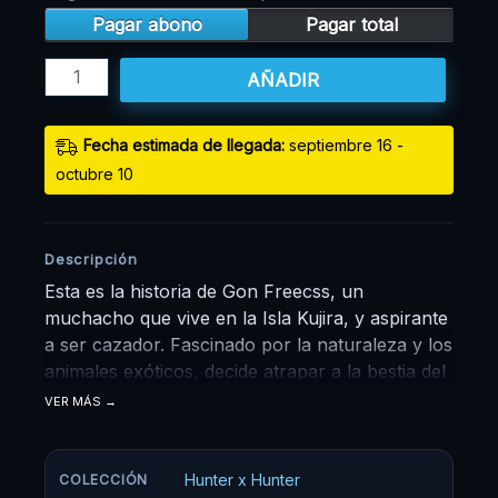
Pagar abono
Pagar total
AÑADIR
Fecha estimada de llegada:
septiembre 16 -
octubre 10
Descripción
Esta es la historia de Gon Freecss, un
muchacho que vive en la Isla Kujira, y aspirante
a ser cazador. Fascinado por la naturaleza y los
animales exóticos, decide atrapar a la bestia del
pantano de su isla para que Mito, su tía, le
VER MÁS
permita presentar la prueba de cazador. Gon
no conoce a sus padres, ellos dejaron a Gon al
cuidado de Mito y su abuela desde que era
Hunter x Hunter
COLECCIÓN