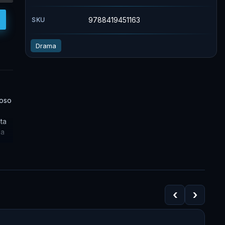
9788419451163
SKU
Drama
moso
ta
la
‹
›