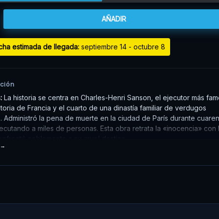
AÑADIR
cha estimada de llegada:
septiembre 14 - octubre 8
ción
s:
La historia se centra en Charles-Henri Sanson, el ejecutor más fa
storia de Francia y el cuarto de una dinastía familiar de verdugos
s. Administró la pena de muerte en la ciudad de París durante cuaren
ecutando a miles de personas. Esta obra retrata la «inocencia» con 
enfrentó noblemente a su cruel destino.