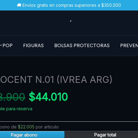
🚚 Envíos gratis en compras superiores a $350.000
-POP
FIGURAS
BOLSAS PROTECTORAS
PREVE
El
El
OCENT N.01 (IVREA ARG)
NT
precio
precio
8.900
$
44.010
original
actual
ble para reserva
d
era:
es:
$48.900.
$44.010.
abono de
$
22.005
por artículo
Pagar abono
Pagar total