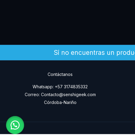
Si no encuentras un produ
Contáctanos
Whatsapp: +57 3174835332
Correo: Contacto@senshigeek.com
Córdoba-Nariño