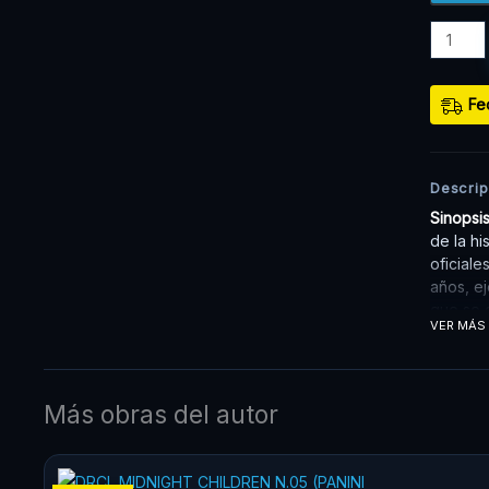
Fe
Descrip
Sinopsi
de la hi
oficiale
años, ej
que se 
VER MÁS
Más obras del autor