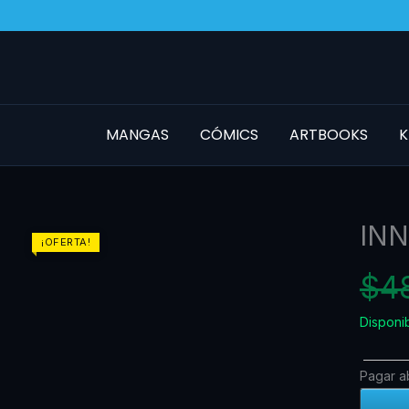
Ir
al
contenido
MANGAS
CÓMICS
ARTBOOKS
K
INN
INNOCE
¡OFERTA!
N.01
$
4
(IVREA
ARG)
Disponi
cantida
Pagar 