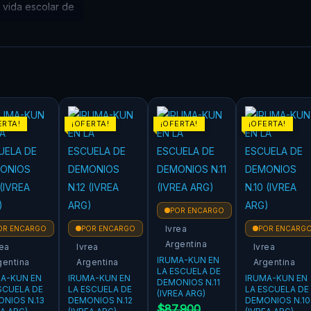
 vida escolar de
ERTA!
¡OFERTA!
¡OFERTA!
¡OFERTA!
POR ENCARGO
Ivrea
OR ENCARGO
POR ENCARGO
POR ENCARG
Argentina
rea
Ivrea
Ivrea
IRUMA-KUN EN
gentina
Argentina
Argentina
LA ESCUELA DE
MA-KUN EN
IRUMA-KUN EN
IRUMA-KUN EN
DEMONIOS N.11
SCUELA DE
LA ESCUELA DE
LA ESCUELA DE
(IVREA ARG)
NIOS N.13
DEMONIOS N.12
DEMONIOS N.10
$
87.900