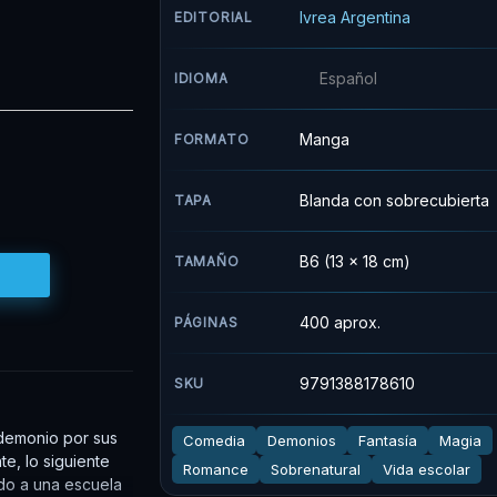
Ivrea Argentina
EDITORIAL
Español
IDIOMA
Manga
FORMATO
Blanda con sobrecubierta
TAPA
B6 (13 x 18 cm)
TAMAÑO
400 aprox.
PÁGINAS
9791388178610
SKU
 demonio por sus
Comedia
Demonios
Fantasía
Magia
e, lo siguiente
Romance
Sobrenatural
Vida escolar
do a una escuela