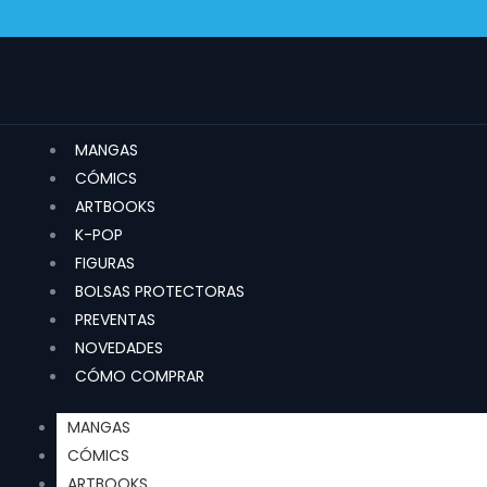
Ir
al
contenido
MANGAS
CÓMICS
ARTBOOKS
K-POP
FIGURAS
BOLSAS PROTECTORAS
PREVENTAS
NOVEDADES
CÓMO COMPRAR
MANGAS
CÓMICS
ARTBOOKS