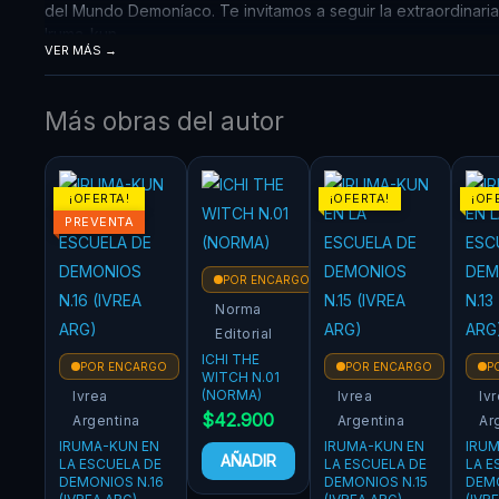
del Mundo Demoníaco. Te invitamos a seguir la extraordinaria
Iruma-kun.
VER MÁS
Más obras del autor
¡OFERTA!
¡OFERTA!
¡OF
PREVENTA
POR ENCARGO
Norma
Editorial
ICHI THE
POR ENCARGO
POR ENCARGO
P
WITCH N.01
(NORMA)
Ivrea
Ivrea
Iv
$
42.900
Argentina
Argentina
Ar
IRUMA-KUN EN
IRUMA-KUN EN
IRU
AÑADIR
LA ESCUELA DE
LA ESCUELA DE
LA E
DEMONIOS N.16
DEMONIOS N.15
DEMO