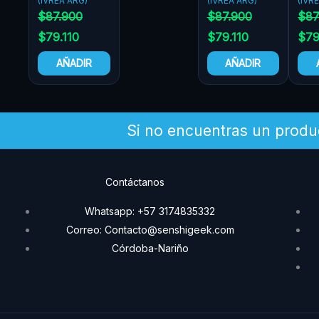
(IVREA ARG)
(IVREA ARG)
(IVR
$
87.900
$
87.900
$
87
$
79.110
$
79.110
$
79
AÑADIR
AÑADIR
Si no encuentras un produ
Contáctanos
Whatsapp: +57 3174835332
Correo: Contacto@senshigeek.com
Córdoba-Nariño