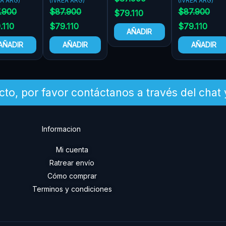
EA ARG)
(IVREA ARG)
(IVREA ARG)
.900
$
87.900
$
87.900
$
79.110
.110
$
79.110
$
79.110
AÑADIR
AÑADIR
AÑADIR
AÑADIR
cto, por favor contáctanos a través del chat
Informacion
Mi cuenta
Ratrear envío
Cómo comprar
Terminos y condiciones