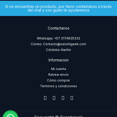
Si no encuentras un producto, por favor contáctanos a través
del chat y con gusto te ayudaremos
Contáctanos
Whatsapp: +57 3174835332
Correo: Contacto@senshigeek.com
Córdoba-Nariño
Informacion
Mi cuenta
Ratrear envío
Cómo comprar
Terminos y condiciones
F
I
T
W
a
n
i
h
c
s
k
a
e
t
t
t