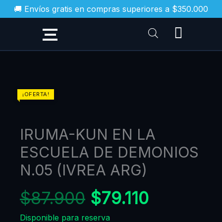
Ir
🚚 Envíos gratis en compras superiores a $350.000
al
contenido
El
El
IRUMA-
¡OFERTA!
KUN
precio
precio
EN
original
actual
IRUMA-KUN EN LA
LA
era:
es:
ESCUELA
ESCUELA DE DEMONIOS
$87.900.
$79.110.
DE
N.05 (IVREA ARG)
DEMONIOS
N.05
$
87.900
$
79.110
(IVREA
Disponible para reserva
ARG)