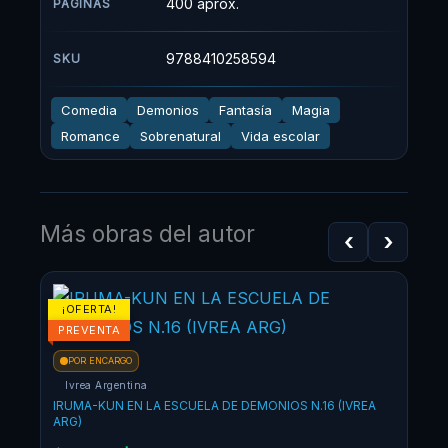
400 aprox.
PÁGINAS
9788410258594
SKU
Comedia
Demonios
Fantasía
Magia
Romance
Sobrenatural
Vida escolar
Más obras del autor
‹
›
El
El
¡OFERTA!
precio
precio
PREVENTA
original
actual
POR ENCARGO
era:
es:
Ivrea Argentina
$87.900.
$79.110.
IRUMA-KUN EN LA ESCUELA DE DEMONIOS N.16 (IVREA
ARG)