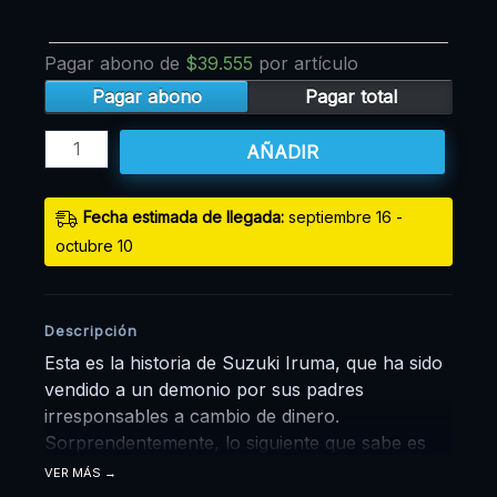
cantidad
Pagar abono de
$
39.555
por artículo
Pagar abono
Pagar total
AÑADIR
Fecha estimada de llegada:
septiembre 16 -
octubre 10
Descripción
Esta es la historia de Suzuki Iruma, que ha sido
vendido a un demonio por sus padres
irresponsables a cambio de dinero.
Sorprendentemente, lo siguiente que sabe es
que vive con el demonio y que ha sido
VER MÁS
transferido a una escuela del Mundo