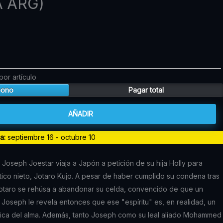
A ARG)
precio
actual
es:
0.
$74.610.
por artículo
bono
Pagar total
AÑADIR
da:
septiembre 16 - octubre 10
 Joseph Joestar viaja a Japón a petición de su hija Holly para
ico nieto, Jotaro Kujo. A pesar de haber cumplido su condena tras
Jotaro se rehúsa a abandonar su celda, convencido de que un
. Joseph le revela entonces que ese "espíritu" es, en realidad, un
física del alma. Además, tanto Joseph como su leal aliado Mohammed