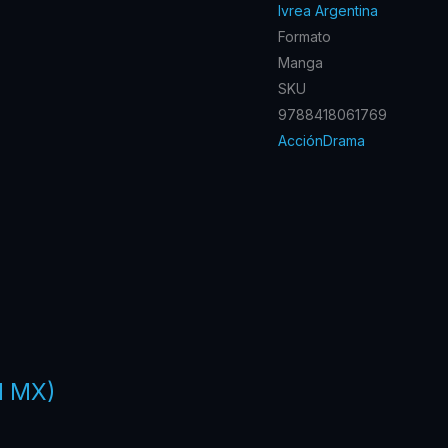
Ivrea Argentina
Formato
Manga
SKU
9788418061769
Acción
Drama
I MX)