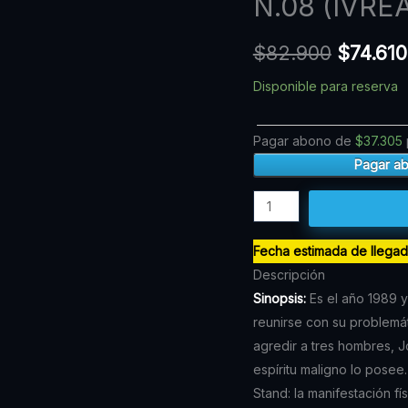
N.08 (IVRE
precio
3:
STARDUST
original
$
82.900
$
74.610
CRUSADERS
era:
N.08
Disponible para reserva
$82.90
(IVREA
ARG)
Pagar abono de
$
37.305
cantidad
Pagar a
Fecha estimada de llega
Descripción
Sinopsis:
Es el año 1989 y
reunirse con su problemát
agredir a tres hombres, 
espíritu maligno lo posee
Stand: la manifestación 