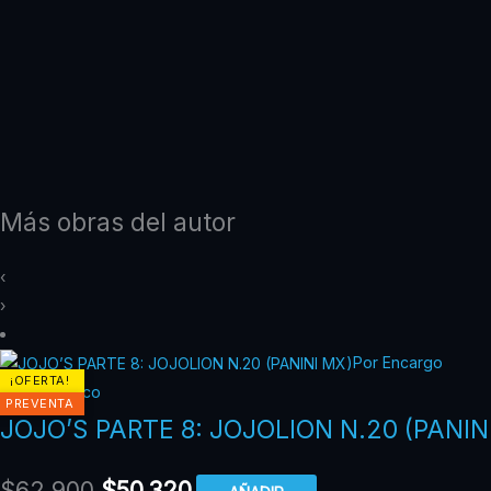
Más obras del autor
‹
›
Por Encargo
¡OFERTA!
Panini México
PREVENTA
JOJO’S PARTE 8: JOJOLION N.20 (PANIN
$
62.900
$
50.320