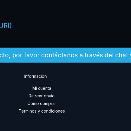
URI)
cto, por favor contáctanos a través del chat
Informacion
Mi cuenta
Ratrear envío
a
Cómo comprar
Terminos y condiciones