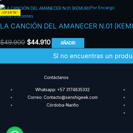
Por Encargo
¡OFERTA!
Kemuri Ediciones
LA CANCIÓN DEL AMANECER N.01 (KEM
$
49.900
$
44.910
AÑADIR
Si no encuentras un produ
Contáctanos
Whatsapp: +57 3174835332
Correo: Contacto@senshigeek.com
Córdoba-Nariño