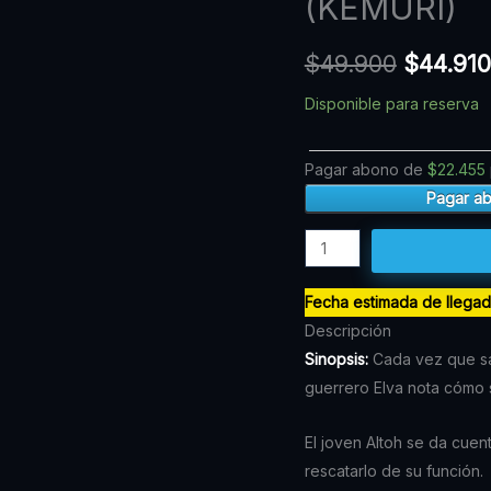
(KEMURI)
precio
DEL
AMANECER
original
$
49.900
$
44.910
N.03
era:
(KEMURI)
Disponible para reserva
$49.900
cantidad
Pagar abono de
$
22.455
Pagar a
Fecha estimada de llega
Descripción
Sinopsis:
Cada vez que sal
guerrero Elva nota cómo 
El joven Altoh se da cuen
rescatarlo de su función.