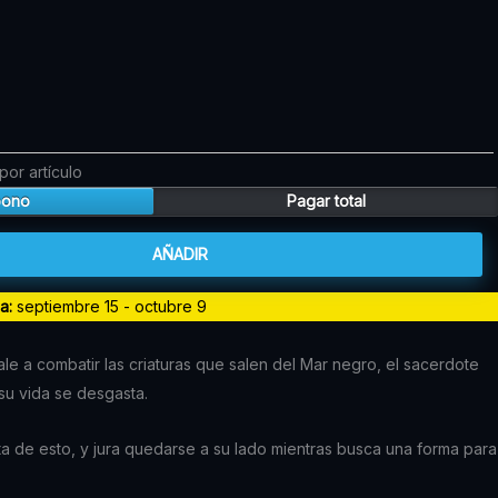
precio
actual
es:
.
$44.910.
por artículo
bono
Pagar total
AÑADIR
da:
septiembre 15 - octubre 9
e a combatir las criaturas que salen del Mar negro, el sacerdote
su vida se desgasta.
ta de esto, y jura quedarse a su lado mientras busca una forma para