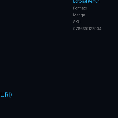
Editorial Kemuri
Formato
Manga
SKU
9786319127904
URI)