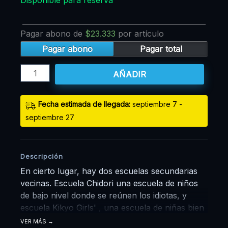
Disponible para reserva
Pagar abono de
$
23.333
por artículo
Pagar abono
Pagar total
AÑADIR
Fecha estimada de llegada:
septiembre 7 -
septiembre 27
Descripción
En cierto lugar, hay dos escuelas secundarias
vecinas. Escuela Chidori una escuela de niños
de bajo nivel donde se reúnen los idiotas, y
escuela Kikyo Girls' , una escuela de niñas bien
establecida. Rintaro Tsumugi, un estudiante de
VER MÁS