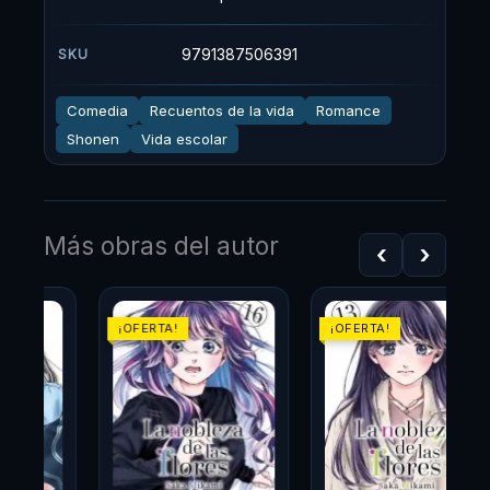
9791387506391
SKU
Comedia
Recuentos de la vida
Romance
Shonen
Vida escolar
Más obras del autor
‹
›
l
El
El
El
El
¡OFERTA!
¡OFERTA!
recio
precio
precio
precio
precio
ctual
original
actual
original
actual
s:
era:
es:
era:
es:
46.665.
$54.900.
$46.665.
$54.900.
$46.665.