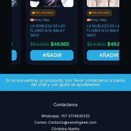
POR ENCARGO
POR ENCARGO
Milky Way
Milky Way
LA NOBLEZA DE LAS
LA NOBLEZA DE LAS
FLORES N.16 (MILKY
FLORES N.13 (MILKY
F
WAY)
WAY)
$
54.900
$
46.665
$
54.900
$
46.665
AÑADIR
AÑADIR
Si no encuentras un producto, por favor contáctanos a través
del chat y con gusto te ayudaremos
Contáctanos
Whatsapp: +57 3174835332
Correo: Contacto@senshigeek.com
Córdoba-Nariño