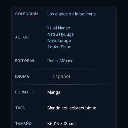
innata curiosidad e insaciable sed de
conocimiento, ella empieza a investigar la causa
Los diarios de la boticaria
COLECCIÓN
de este misterio.
Itsuki Nanao
Natsu Hyuuga
AUTOR
Nekokurage
Touko Shino
Panini México
EDITORIAL
Español
IDIOMA
Manga
FORMATO
Blanda con sobrecubierta
TAPA
B6 (13 x 18 cm)
TAMAÑO