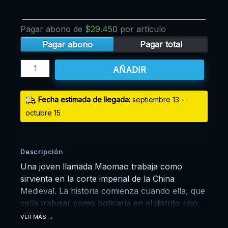
Pagar abono de
$
29.450
por artículo
Pagar abono
Pagar total
AÑADIR
Fecha estimada de llegada:
septiembre 13 -
octubre 15
Descripción
Una joven llamada Maomao trabaja como
sirvienta en la corte imperial de la China
Medieval. La historia comienza cuando ella, que
solía trabajar como boticaria en el distrito rojo,
escucha un rumor sobre la brevedad de la vida
VER MÁS
de los hijos del Emperador. Impulsada por su