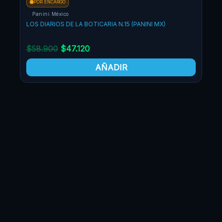
POR ENCARGO
Panini México
LOS DIARIOS DE LA BOTICARIA N.15 (PANINI MX)
$
58.900
$
47.120
AÑADIR
PO
Pa
LOS 
$
5