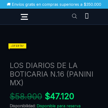
Ir
🚚 Envíos gratis en compras superiores a $350.000
al
contenido
LOS
¡OFERTA!
DIARIOS
DE
LOS DIARIOS DE LA
LA
BOTICARIA
BOTICARIA N.16 (PANINI
N.16
MX)
(PANINI
MX)
$
58.900
$
47.120
cantidad
Disponibilidad:
Disponible para reserva