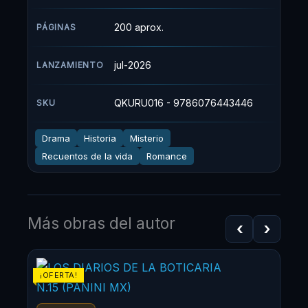
200 aprox.
PÁGINAS
jul-2026
LANZAMIENTO
QKURU016 - 9786076443446
SKU
Drama
Historia
Misterio
Recuentos de la vida
Romance
Más obras del autor
‹
›
¡OFERTA!
¡OF