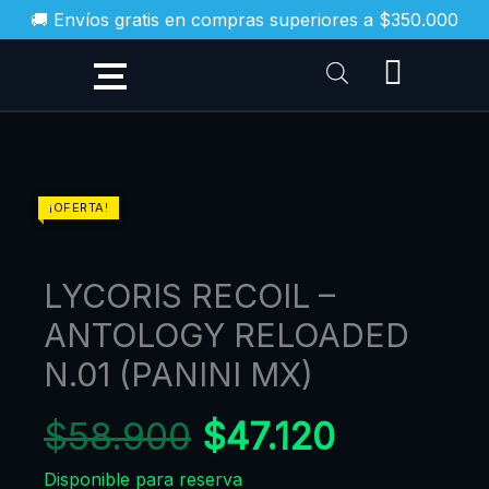
Ir
🚚 Envíos gratis en compras superiores a $350.000
al
contenido
LYCORIS
¡OFERTA!
RECOIL
-
LYCORIS RECOIL –
ANTOLOGY
RELOADED
ANTOLOGY RELOADED
N.01
N.01 (PANINI MX)
(PANINI
MX)
$
58.900
$
47.120
cantidad
Disponible para reserva