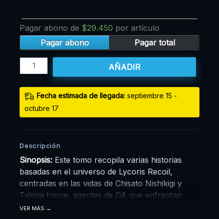
Pagar abono de
$
29.450
por artículo
Pagar abono
Pagar total
AÑADIR
Fecha estimada de llegada:
septiembre 15 -
octubre 17
Descripción
Sinopsis:
Este tomo recopila varias historias
basadas en el universo de Lycoris Recoil,
centradas en las vidas de Chisato Nishikigi y
Takina Inoue, agentes de DA que enfrentan
misiones peligrosas mientras equilibran
VER MÁS
momentos de cotidianidad y amistad.