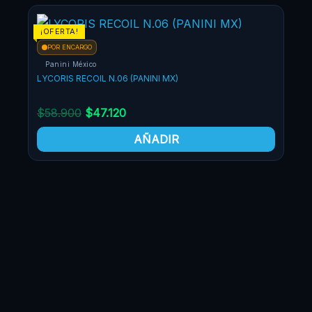
¡OFERTA!
¡OF
POR ENCARGO
Panini México
LYCORIS RECOIL N.06 (PANINI MX)
$
58.900
$
47.120
AÑADIR
PO