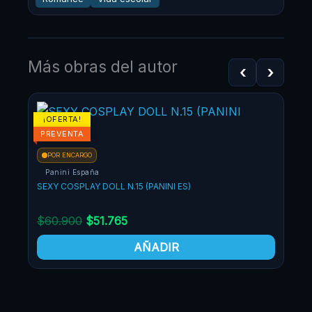
Más obras del autor
‹
›
El
El
¡OFERTA!
¡OF
precio
precio
PREVENTA
original
actual
POR ENCARGO
era:
es:
Panini España
$60.900.
$51.765.
SEXY COSPLAY DOLL N.15 (PANINI ES)
$
60.900
$
51.765
AÑADIR