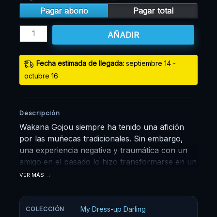
Pagar abono
Pagar total
AÑADIR
Fecha estimada de llegada:
septiembre 14 -
octubre 16
Descripción
Wakana Gojou siempre ha tenido una afición
por las muñecas tradicionales. Sin embargo,
una experiencia negativa y traumática con un
amigo en el pasado lo hizo transformarse en un
chico solitario que pasa sus días en el salón de
VER MÁS
economía del hogar, cosiendo. Un día, la
preciosa Marin Kitagawa, una joven que
siempre va a la moda y no le importa lo que
My Dress-up Darling
COLECCIÓN