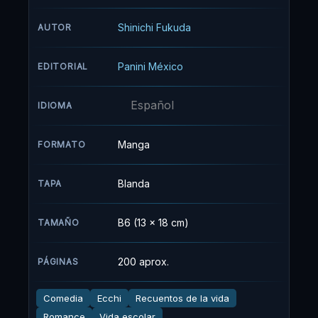
piensen de ella, se le acerca para apreciar su
talento. Y Marin decide intentar meterlo en el
Shinichi Fukuda
AUTOR
mundo de su hobby: el cosplay.
Panini México
EDITORIAL
Español
IDIOMA
Manga
FORMATO
Blanda
TAPA
B6 (13 x 18 cm)
TAMAÑO
200 aprox.
PÁGINAS
Comedia
Ecchi
Recuentos de la vida
Romance
Vida escolar