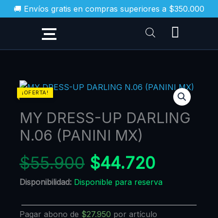
Ir
🚚 Envíos gratis en compras superiores a $350.000
al
contenido
MY
¡OFERTA!
DRESS-
MY DRESS-UP DARLING
UP
DARLING
N.06 (PANINI MX)
N.06
(PANINI
$
55.900
$
44.720
MX)
Disponibilidad:
Disponible para reserva
cantidad
Pagar abono de
$
27.950
por artículo