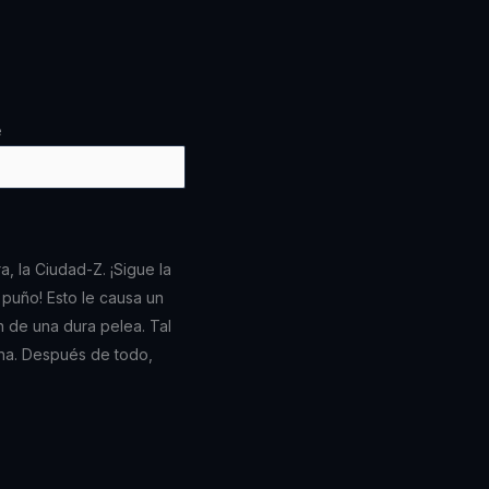
e
a, la Ciudad-Z. ¡Sigue la
puño! Esto le causa un
n de una dura pelea. Tal
ena. Después de todo,