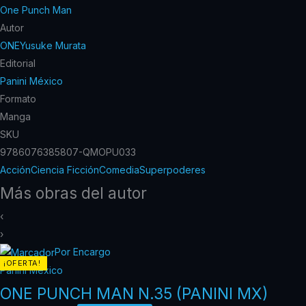
One Punch Man
Autor
ONE
Yusuke Murata
Editorial
Panini México
Formato
Manga
SKU
9786076385807-QMOPU033
Acción
Ciencia Ficción
Comedia
Superpoderes
Más obras del autor
‹
›
Por Encargo
¡OFERTA!
Panini México
ONE PUNCH MAN N.35 (PANINI MX)