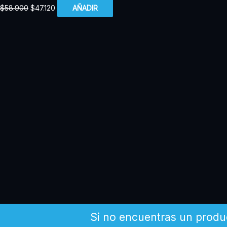
$
58.900
$
47.120
AÑADIR
Si no encuentras un produ