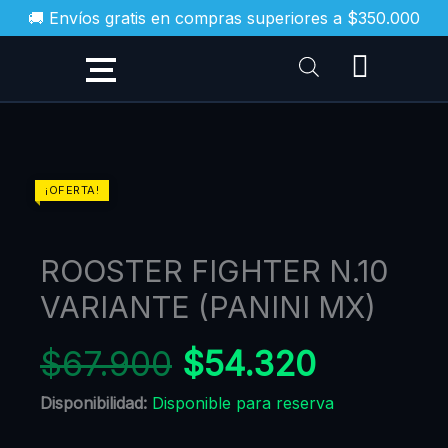
Ir
🚚 Envíos gratis en compras superiores a $350.000
al
contenido
ROOSTER
¡OFERTA!
FIGHTER
N.10
ROOSTER FIGHTER N.10
VARIANTE
(PANINI
VARIANTE (PANINI MX)
MX)
cantidad
$
67.900
$
54.320
Disponibilidad:
Disponible para reserva