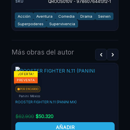
QROOS010V - 9786076441312-1
SKU
Acción
Aventura
Comedia
Drama
Seinen
Superpoderes
Supervivencia
Más obras del autor
‹
›
¡OFERTA!
¡OF
PREVENTA
POR ENCARGO
Panini México
ROOSTER FIGHTER N.11 (PANINI MX)
$
62.900
$
50.320
AÑADIR