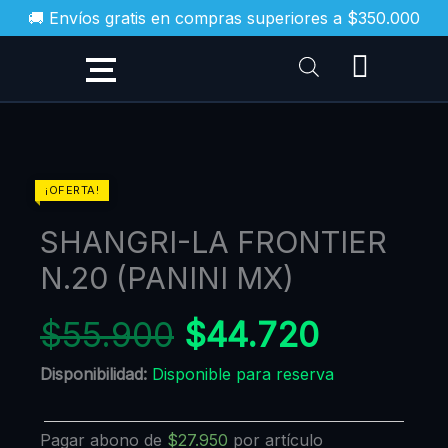
Ir
🚚 Envíos gratis en compras superiores a $350.000
al
contenido
SHANGRI-
¡OFERTA!
LA
SHANGRI-LA FRONTIER
FRONTIER
N.20
N.20 (PANINI MX)
(PANINI
MX)
$
55.900
$
44.720
cantidad
Disponibilidad:
Disponible para reserva
Pagar abono de
$
27.950
por artículo