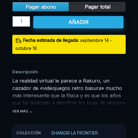
Pagar abono
Pagar total
AÑADIR
Fecha estimada de llegada:
septiembre 14 -
octubre 16
Descripción
La realidad virtual le parece a Rakuro, un
cazador de «videojuegos retro basura» mucho
más interesante que la física y es que los años
que ha dedicado a descifrar los bugs de algunos
de sus «mejores/peores» videojuegos favoritos,
VER MÁS
le servirán esta vez para jugar a Shangri-La
Frontier. ¿Será capaz de descifrar el
protagonista todos los secretos de este nuevo
SHANGRI LA FRONTIER
COLECCIÓN