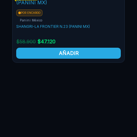
POR ENCARGO
Panini México
SHANGRI-LA FRONTIER N.23 (PANINI MX)
$
58.900
$
47.120
AÑADIR
PO
Pa
SHAN