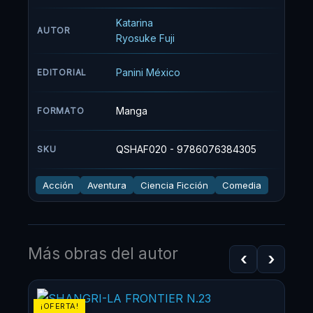
videojuego? Hazte con este manga del que
pronto tendremos un asombroso anime.
Katarina
AUTOR
Ryosuke Fuji
Panini México
EDITORIAL
Manga
FORMATO
QSHAF020 - 9786076384305
SKU
Acción
Aventura
Ciencia Ficción
Comedia
Más obras del autor
‹
›
¡OFERTA!
¡OF