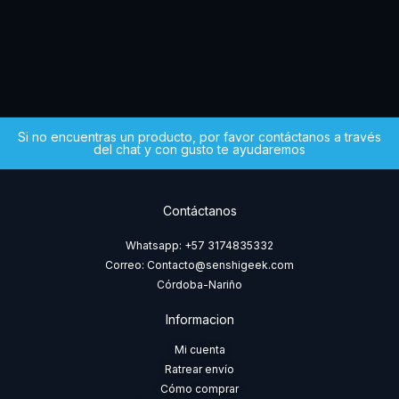
$
5
Si no encuentras un producto, por favor contáctanos a través
del chat y con gusto te ayudaremos
Contáctanos
Whatsapp: +57 3174835332
Correo: Contacto@senshigeek.com
Córdoba-Nariño
Informacion
Mi cuenta
Ratrear envío
Cómo comprar