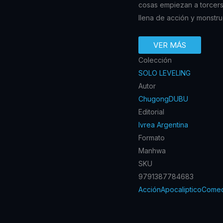
cosas empiezan a torcers
llena de acción y monstru
VER MÁS
Colección
SOLO LEVELING
Autor
Chugong
DUBU
Editorial
Ivrea Argentina
Formato
Manhwa
SKU
9791387784683
Acción
Apocaliptico
Comed