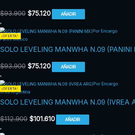
$
93.900
$
75.120
AÑADIR
Por Encargo
¡OFERTA!
Panini México
SOLO LEVELING MANWHA N.09 (PANINI
$
93.900
$
75.120
AÑADIR
Por Encargo
¡OFERTA!
Ivrea Argentina
SOLO LEVELING MANWHA N.09 (IVREA 
$
112.900
$
101.610
AÑADIR