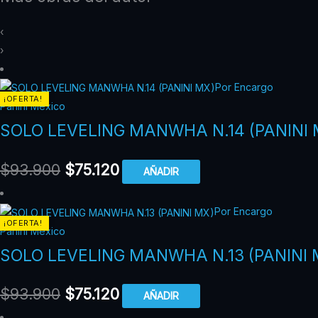
‹
›
Por Encargo
¡OFERTA!
Panini México
SOLO LEVELING MANWHA N.14 (PANINI 
$
93.900
$
75.120
AÑADIR
Por Encargo
¡OFERTA!
Panini México
SOLO LEVELING MANWHA N.13 (PANINI 
$
93.900
$
75.120
AÑADIR