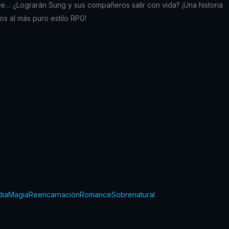
e… ¿Lograrán Sung y sus compañeros salir con vida? ¡Una historia
os al más puro estilo RPG!
ia
Magia
Reencarnación
Romance
Sobrenatural