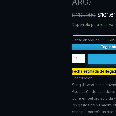
ARG)
precio
MANWHA
N.10
original
$
112.900
$
101.6
(IVREA
era:
ARG)
Disponible para reserva
$112.9
cantidad
Pagar abono de
$
50.805
Pagar a
Fecha estimada de llega
Descripción
Sung Jinwoo es un cazado
Asociación de cazadores, 
pone en peligro su vida 
los gastos de su madre e
principio parecía un raid