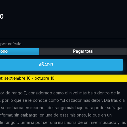
precio
actual
10
es:
00.
$101.610.
por artículo
bono
Pagar total
AÑADIR
da:
septiembre 16 - octubre 10
r de rango E, considerado como el nivel más bajo dentro de la
por lo que se le conoce como “El cazador más débil”. Día tras día
y se embarca en misiones del rango más bajo para poder sufragar
nferma; sin embargo, en una de esas misiones, lo que en un
 de rango D termina por ser una mazmorra de un nivel inusitado y las