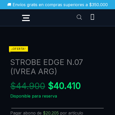
Ir
🚚 Envíos gratis en compras superiores a $350.000
al
contenido
El
El
STROBE
¡OFERTA!
EDGE
precio
precio
STROBE EDGE N.07
N.07
original
actual
(IVREA
(IVREA ARG)
era:
es:
ARG)
$44.900.
$40.410
cantidad
$
44.900
$
40.410
Disponible para reserva
Pagar abono de
$
20.205
por artículo