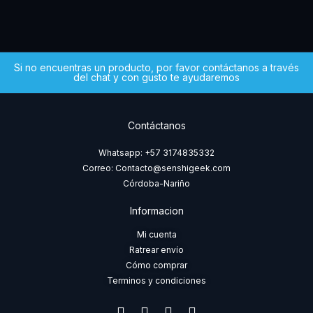
Si no encuentras un producto, por favor contáctanos a través
del chat y con gusto te ayudaremos
Contáctanos
Whatsapp: +57 3174835332
Correo: Contacto@senshigeek.com
Córdoba-Nariño
Informacion
Mi cuenta
Ratrear envío
Cómo comprar
Terminos y condiciones
F
I
T
W