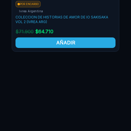
POR ENCARGO
$71.900.
$64.710.
Ivrea Argentina
COLECCION DE HISTORIAS DE AMOR DE IO SAKISAKA
VOL 2 (IVREA ARG)
$
71.900
$
64.710
AÑADIR
PO
Pa
AOH
$
5