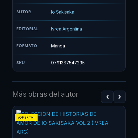
convivir con esta situación, madurando y
aprendiendo de la vida con todo lo que le va
Io Sakisaka
AUTOR
sucediendo a consecuencia de ese amor no
correspondido.
Ivrea Argentina
EDITORIAL
Manga
FORMATO
9791387547295
SKU
Más obras del autor
‹
›
El
El
¡OFERTA!
¡OF
precio
precio
original
actual
era:
es: