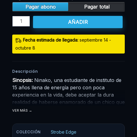
Pagar abono
Pagar total
AÑADIR
Fecha estimada de llegada:
septiembre 14 -
octubre 8
Descripción
Sinopsis:
Ninako, una estudiante de instituto de
15 años llena de energía pero con poca
experiencia en la vida, debe aceptar la dura
realidad de haberse enamorado de un chico que
tiene novia desde hace mucho tiempo. El
VER MÁS
nombre de su amor imposible es Ren, una
chico amable pero bastante reservado. Ninako
deberá hacer de tripas corazón y aprender a
Strobe Edge
COLECCIÓN