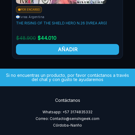
POR ENCARGO
PO
Ivrea Argentina
Iv
THE RISING OF THE SHIELD HERO N.26 (IVREA ARG)
THE 
$
48.900
$
44.010
$
4
AÑADIR
Si no encuentras un producto, por favor contáctanos a través
del chat y con gusto te ayudaremos
Contáctanos
Whatsapp: +57 3174835332
Correo: Contacto@senshigeek.com
Córdoba-Nariño