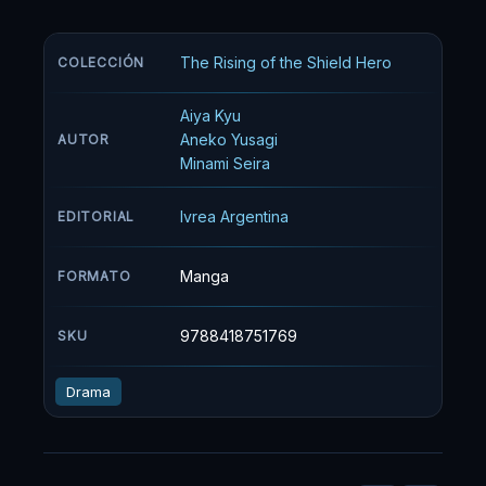
traicionado a los tres días de su aventura.
habiendo perderdido la fe y el dinero, todo lo
que queda es sólo su escudo. Con la promesa
The Rising of the Shield Hero
COLECCIÓN
de vengarse de aquellos que le habían
traicionado, el camino de Naofumi es...
Aiya Kyu
Aneko Yusagi
AUTOR
Minami Seira
Ivrea Argentina
EDITORIAL
Manga
FORMATO
9788418751769
SKU
Drama