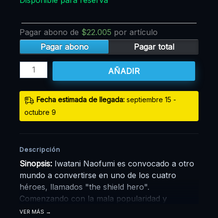
Pagar abono de
$
22.005
por artículo
Pagar abono
Pagar total
AÑADIR
Fecha estimada de llegada:
septiembre 15 -
octubre 9
Descripción
Sinopsis:
Iwatani Naofumi es convocado a otro
mundo a convertirse en uno de los cuatro
héroes, llamados "the shield hero".
Comenzando con la mala popularidad y
etiquetado como el más débil, Naofumi se vio
VER MÁS