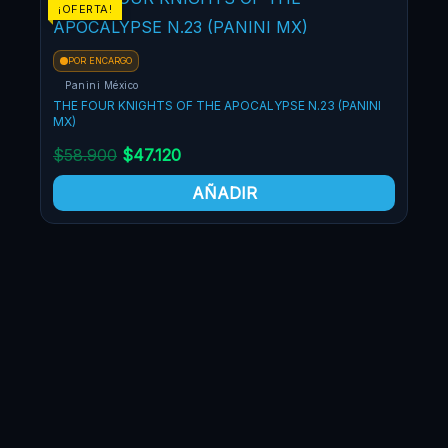
¡OFERTA!
¡OF
POR ENCARGO
Panini México
THE FOUR KNIGHTS OF THE APOCALYPSE N.23 (PANINI
MX)
$
58.900
$
47.120
AÑADIR
PO
Pa
THE