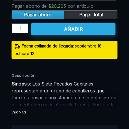
Pagar abono de
$
20.205
por artículo
Pagar abono
Pagar total
AÑADIR
Fecha estimada de llegada:
septiembre 18 -
octubre 12
Descripción
Sinopsis:
Los Siete Pecados Capitales
representan a un grupo de caballeros que
fueron acusados injustamente de intentar en un
momento derrocar al rey de Liones. Durante la
revuelta, lograron ser derrotados por los
VER MÁS
caballeros sagrados desapareciendo del reino.
Una década después, los mismos caballeros