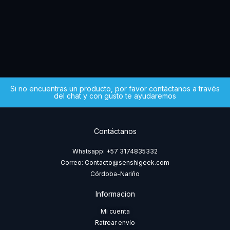
MX)
$
5
Si no encuentras un producto, por favor contáctanos a través
del chat y con gusto te ayudaremos
Contáctanos
Whatsapp: +57 3174835332
Correo: Contacto@senshigeek.com
Córdoba-Nariño
Informacion
Mi cuenta
Ratrear envío