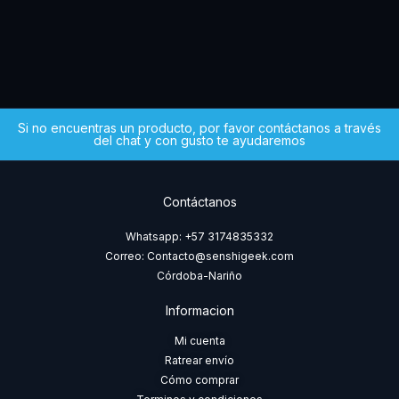
$
5
Si no encuentras un producto, por favor contáctanos a través
del chat y con gusto te ayudaremos
Contáctanos
Whatsapp: +57 3174835332
Correo: Contacto@senshigeek.com
Córdoba-Nariño
Informacion
Mi cuenta
Ratrear envío
Cómo comprar