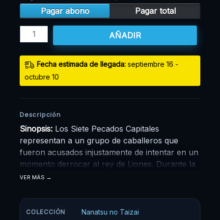
Pagar abono
Pagar total
AÑADIR
Fecha estimada de llegada:
septiembre 16 -
octubre 10
Descripción
Sinopsis:
Los Siete Pecados Capitales
representan a un grupo de caballeros que
fueron acusados injustamente de intentar en un
momento derrocar al rey de Liones. Durante la
revuelta, lograron ser derrotados por los
VER MÁS
caballeros sagrados desapareciendo del reino.
Una década después, los mismos caballeros
sagrados organizaron un golpe de estado,
Nanatsu no Taizai
COLECCIÓN