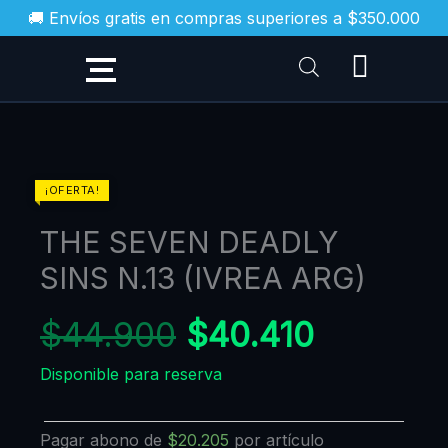
Ir
🚚 Envíos gratis en compras superiores a $350.000
al
contenido
El
El
THE
¡OFERTA!
SEVEN
precio
precio
THE SEVEN DEADLY
DEADLY
original
actual
SINS
SINS N.13 (IVREA ARG)
era:
es:
N.13
$44.900.
$40.410
(IVREA
$
44.900
$
40.410
ARG)
Disponible para reserva
cantidad
Pagar abono de
$
20.205
por artículo