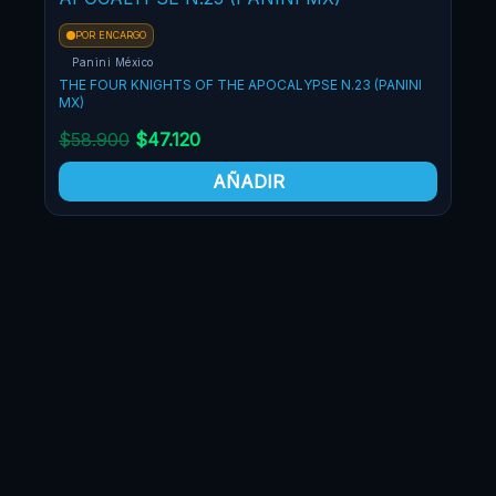
POR ENCARGO
Panini México
THE FOUR KNIGHTS OF THE APOCALYPSE N.23 (PANINI
MX)
$
58.900
$
47.120
AÑADIR
PO
Pa
THE
MX)