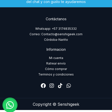
del chat y con gusto te ayudaremos
Contáctanos
Whatsapp: +57 3174835332
Correo: Contacto@senshigeek.com
Córdoba-Nariño
Informacion
Mi cuenta
Ratrear envío
Cómo comprar
Terminos y condiciones
F
I
T
W
a
n
i
h
c
s
k
a
e
t
t
t
b
a
o
s
Copyright © Senshigeek
o
g
k
a