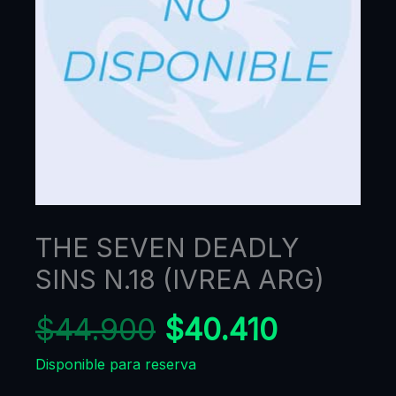
THE SEVEN DEADLY
SINS N.18 (IVREA ARG)
$
44.900
$
40.410
Disponible para reserva