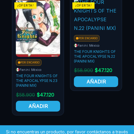
!
¡OFERTA!
¡OFERTA!
POR ENCARGO
Panini México
THE FOUR KNIGHTS OF
THE APOCALYPSE N.22
(PANINI MX)
ARGO
POR ENCARGO
$
58.900
$
47.120
éxico
Panini México
R KNIGHTS OF
THE FOUR KNIGHTS
ALYPSE N.23
THE APOCALYPSE N
AÑADIR
X)
(PANINI MX)
0
$
47.120
$
55.900
$
44.7
ÑADIR
AÑADIR
Si no encuentras un producto, por favor contáctanos a través