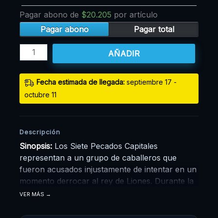
Pagar abono de
$
20.205
por artículo
Pagar abono
Pagar total
AÑADIR
Fecha estimada de llegada:
septiembre 17 -
octubre 11
Descripción
Sinopsis:
Los Siete Pecados Capitales
representan a un grupo de caballeros que
fueron acusados injustamente de intentar en un
momento derrocar al rey de Liones. Durante la
revuelta, lograron ser derrotados por los
VER MÁS
caballeros sagrados desapareciendo del reino.
Una década después, los mismos caballeros