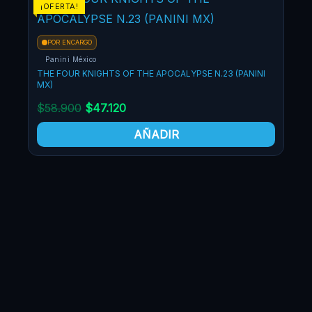
¡OFERTA!
¡OF
POR ENCARGO
Panini México
THE FOUR KNIGHTS OF THE APOCALYPSE N.23 (PANINI
MX)
$
58.900
$
47.120
AÑADIR
PO
Pa
THE