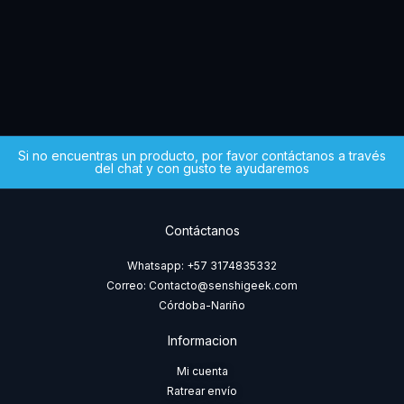
MX)
$
5
Si no encuentras un producto, por favor contáctanos a través
del chat y con gusto te ayudaremos
Contáctanos
Whatsapp: +57 3174835332
Correo: Contacto@senshigeek.com
Córdoba-Nariño
Informacion
Mi cuenta
Ratrear envío