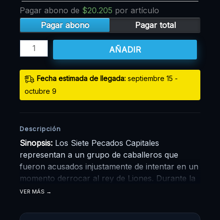
Pagar abono de
$
20.205
por artículo
Pagar abono
Pagar total
AÑADIR
Fecha estimada de llegada:
septiembre 15 -
octubre 9
Descripción
Sinopsis:
Los Siete Pecados Capitales
representan a un grupo de caballeros que
fueron acusados injustamente de intentar en un
momento derrocar al rey de Liones. Durante la
revuelta, lograron ser derrotados por los
VER MÁS
caballeros sagrados desapareciendo del reino.
Una década después, los mismos caballeros