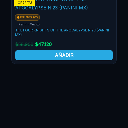
¡OFERTA!
¡OF
POR ENCARGO
Panini México
THE FOUR KNIGHTS OF THE APOCALYPSE N.23 (PANINI
MX)
$
58.900
$
47.120
AÑADIR
PO
Pa
THE