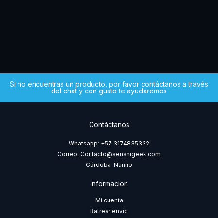
MX)
$
5
Si no encuentras un producto, por favor contáctanos a través
del chat y con gusto te ayudaremos
Contáctanos
Whatsapp: +57 3174835332
Correo: Contacto@senshigeek.com
Córdoba-Nariño
Informacion
Mi cuenta
Ratrear envío