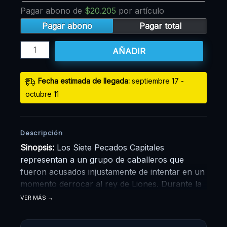
Pagar abono de
$
20.205
por artículo
Pagar abono
Pagar total
AÑADIR
Fecha estimada de llegada:
septiembre 17 -
octubre 11
Descripción
Sinopsis:
Los Siete Pecados Capitales
representan a un grupo de caballeros que
fueron acusados injustamente de intentar en un
momento derrocar al rey de Liones. Durante la
revuelta, lograron ser derrotados por los
VER MÁS
caballeros sagrados desapareciendo del reino.
Una década después, los mismos caballeros