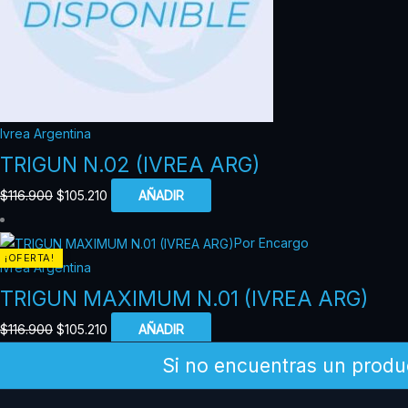
Ivrea Argentina
TRIGUN N.02 (IVREA ARG)
$
116.900
$
105.210
AÑADIR
Por Encargo
¡OFERTA!
Ivrea Argentina
TRIGUN MAXIMUM N.01 (IVREA ARG)
$
116.900
$
105.210
AÑADIR
Si no encuentras un produ