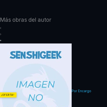
Más obras del autor
‹
›
Por Encargo
¡OFERTA!