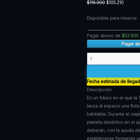
$
116.900
$
105.210
(IVREA
original
actual
ARG)
era:
es:
Disponible para reserva
cantidad
$116.900.
$105.210
Pagar abono de
$
52.605
Pagar a
Fecha estimada de llega
Descripción
En un futuro en el que la
lanza al espacio una flot
habitable. Durante el viaj
planeta desértico en el q
deberán, con la ayuda de
establecerse formando una