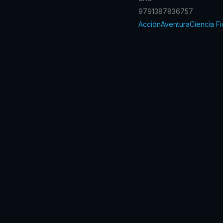
9791387836757
Acción
Aventura
Ciencia Fi