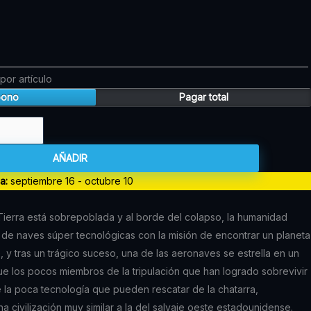
.
por artículo
bono
Pagar total
AÑADIR
da:
septiembre 16 - octubre 10
 Tierra está sobrepoblada y al borde del colapso, la humanidad
a de naves súper tecnológicas con la misión de encontrar un planeta
e, y tras un trágico suceso, una de las aeronaves se estrella en un
ue los pocos miembros de la tripulación que han logrado sobrevivir
 la poca tecnología que pueden rescatar de la chatarra,
 civilización muy similar a la del salvaje oeste estadounidense.