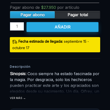
Pagar abono de
$
27.950
por artículo
Pagar abono
Pagar total
AÑADIR
Fecha estimada de llegada:
septiembre 15 -
octubre 17
Descripción
Sinopsis:
Coco siempre ha estado fascinada por
la magia. Por desgracia, solo los hechiceros
pueden practicar este arte y los agraciados son
elegidos desde su nacimiento. Un día, Qifrey, un
mago, llega al pueblo de la niña. Al espiarla,
VER MÁS
Coco comprende la verdadera naturaleza de la
magia y recuerda un libro y un tintero que le