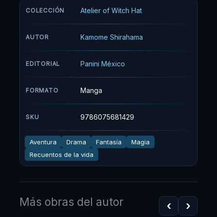
compró a un misterioso desconocido cuando
Atelier of Witch Hat
COLECCIÓN
era niña… Pero, en su ignorancia, ¡Coco
comete un acto trágico!
Kamome Shirahama
AUTOR
Panini México
EDITORIAL
Manga
FORMATO
9786075681429
SKU
Aventura
Drama
Fantasía
Magia
Recuentos de la vida
Más obras del autor
‹
›