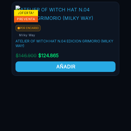
El
El
¡OFERTA!
¡OF
precio
precio
PREVENTA
original
actual
POR ENCARGO
era:
es:
Milky Way
$146.900.
$124.865.
ATELIER OF WITCH HAT N.04 EDICION GRIMORIO (MILKY
WAY)
$
146.900
$
124.865
AÑADIR
PO