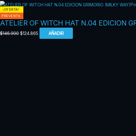
El
El
Po
¡OFERTA!
precio
precio
Milky Way
PREVENTA
original
actual
ATELIER OF WITCH HAT N.04 EDICION G
era:
es:
$
146.900
$
124.865
AÑADIR
$146.900.
$124.865.