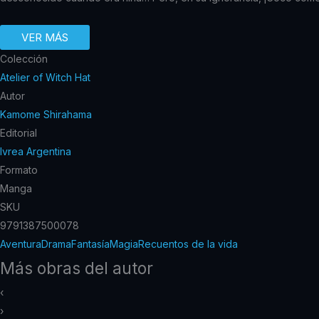
VER MÁS
Colección
Atelier of Witch Hat
Autor
Kamome Shirahama
Editorial
Ivrea Argentina
Formato
Manga
SKU
9791387500078
Aventura
Drama
Fantasía
Magia
Recuentos de la vida
Más obras del autor
‹
›