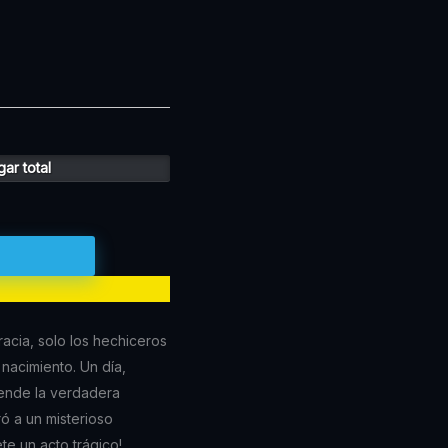
ar total
acia, solo los hechiceros
nacimiento. Un día,
rende la verdadera
ró a un misterioso
e un acto trágico!