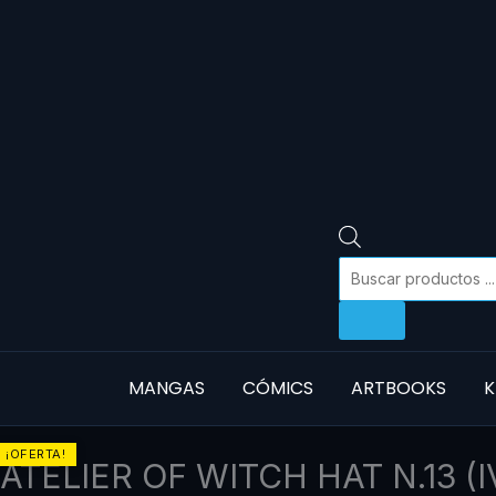
MANGAS
CÓMICS
ARTBOOKS
K
ATELIER
El
El
¡OFERTA!
ATELIER OF WITCH HAT N.13 (
OF
precio
precio