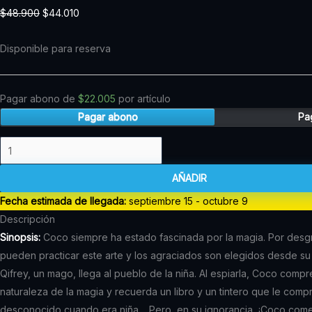
WITCH
original
actual
$
48.900
$
44.010
HAT
era:
es:
N.13
$48.900.
$44.010.
Disponible para reserva
(IVREA
ARG)
cantidad
Pagar abono de
$
22.005
por artículo
Pagar abono
Pag
AÑADIR
Fecha estimada de llegada:
septiembre 15 - octubre 9
Descripción
Sinopsis:
Coco siempre ha estado fascinada por la magia. Por desgr
pueden practicar este arte y los agraciados son elegidos desde su 
Qifrey, un mago, llega al pueblo de la niña. Al espiarla, Coco comp
naturaleza de la magia y recuerda un libro y un tintero que le comp
desconocido cuando era niña… Pero, en su ignorancia, ¡Coco comet