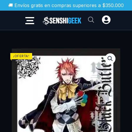
Ir
🚚 Envíos gratis en compras superiores a $350.000
al
contenido
BLACK
¡OFERTA!
BUTLER
N.07
(PANINI
MX)
cantidad