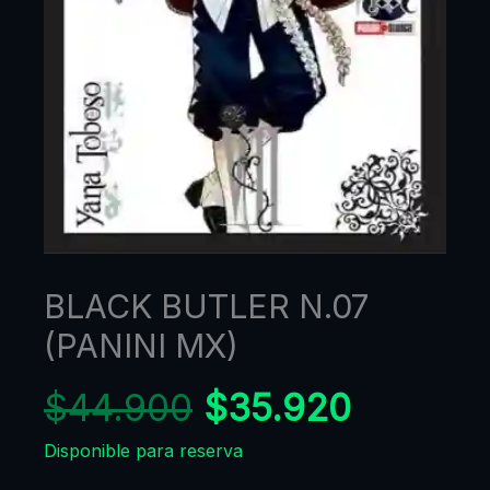
BLACK BUTLER N.07
(PANINI MX)
$
44.900
$
35.920
Disponible para reserva