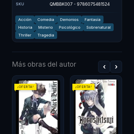
QMBBK007 - 9786075481524
SKU
Acción
Comedia
Demonios
Fantasía
Historia
Misterio
Psicológico
Sobrenatural
Thriller
Tragedia
Más obras del autor
‹
›
El
El
El
El
¡OFERTA!
¡OFERTA!
precio
precio
precio
precio
original
actual
original
actual
era:
es:
era:
es:
$48.900.
$44.010.
$48.900.
$44.01