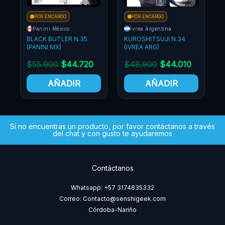
POR ENCARGO
POR ENCARGO
Ivrea Argentina
Ivrea Argentina
KUROSHITSUJI N.34
KUROSHITSUJI N.33
(IVREA ARG)
(IVREA ARG)
0
$
48.900
$
44.010
$
48.900
$
44.010
AÑADIR
AÑADIR
Si no encuentras un producto, por favor contáctanos a través
del chat y con gusto te ayudaremos
Contáctanos
Whatsapp: +57 3174835332
Correo: Contacto@senshigeek.com
Córdoba-Nariño