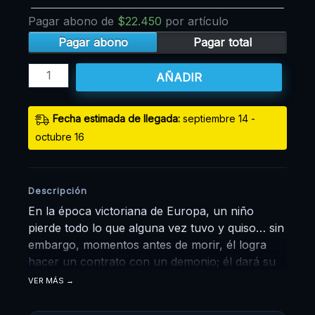
Pagar abono de
$
22.450
por artículo
Pagar abono
Pagar total
AÑADIR
Fecha estimada de llegada:
septiembre 14 -
octubre 16
Descripción
En la época victoriana de Europa, un niño
pierde todo lo que alguna vez tuvo y quiso… sin
embargo, momentos antes de morir, él logra
hacer un contrato con un demonio; él dará su
alma, a cambio de venganza. Ciel Phantomhive
VER MÁS
de solo 13 años es ahora el jefe de la
corporación Phantomhive, maneja todos los