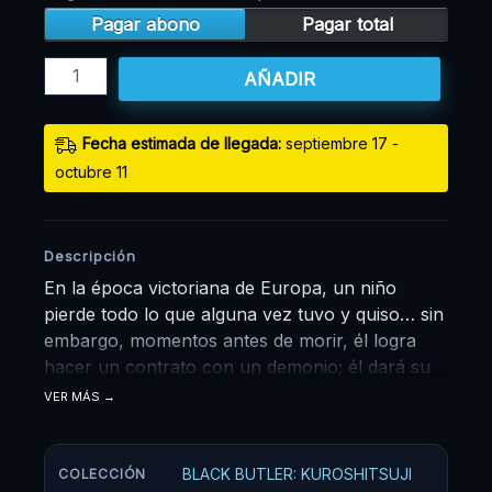
Pagar abono
Pagar total
AÑADIR
Fecha estimada de llegada:
septiembre 17 -
octubre 11
Descripción
En la época victoriana de Europa, un niño
pierde todo lo que alguna vez tuvo y quiso… sin
embargo, momentos antes de morir, él logra
hacer un contrato con un demonio; él dará su
alma, a cambio de venganza. Ciel Phantomhive
VER MÁS
de solo 13 años es ahora el jefe de la
corporación Phantomhive, maneja todos los
asuntos relacionados con negocios, y así
BLACK BUTLER: KUROSHITSUJI
COLECCIÓN