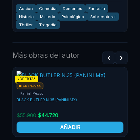
Acción
Comedia
Demonios
Fantasía
Historia
Misterio
Psicológico
Sobrenatural
Thriller
Tragedia
Más obras del autor
‹
›
¡OFERTA!
¡OF
POR ENCARGO
Panini México
BLACK BUTLER N.35 (PANINI MX)
$
55.900
$
44.720
AÑADIR