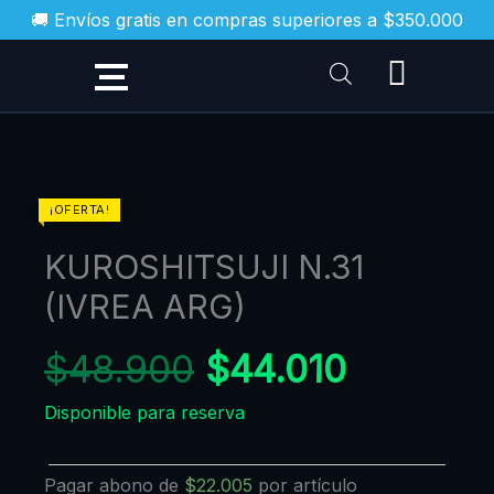
Ir
🚚 Envíos gratis en compras superiores a $350.000
al
contenido
El
El
KUROSHITSUJI
¡OFERTA!
N.31
precio
precio
KUROSHITSUJI N.31
(IVREA
original
actual
ARG)
(IVREA ARG)
era:
es:
cantidad
$48.900.
$44.010
$
48.900
$
44.010
Disponible para reserva
Pagar abono de
$
22.005
por artículo