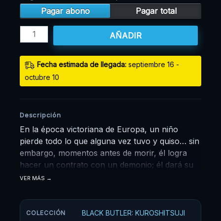
Pagar abono
Pagar total
AÑADIR
Fecha estimada de llegada:
septiembre 16 -
octubre 10
Descripción
En la época victoriana de Europa, un niño
pierde todo lo que alguna vez tuvo y quiso… sin
embargo, momentos antes de morir, él logra
hacer un contrato con un demonio; él dará su
alma, a cambio de venganza. Ciel Phantomhive
VER MÁS
de solo 13 años es ahora el jefe de la
corporación Phantomhive, maneja todos los
asuntos relacionados con negocios, y así
BLACK BUTLER: KUROSHITSUJI
COLECCIÓN