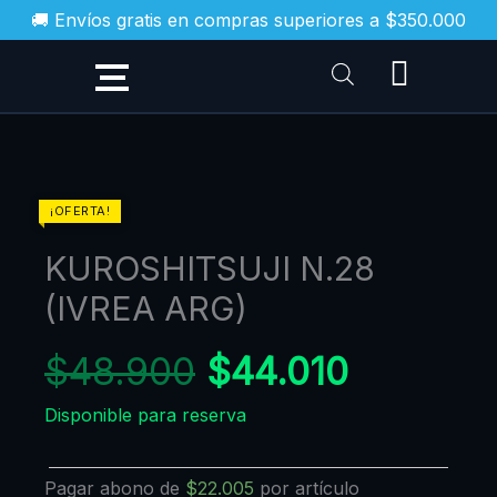
Ir
🚚 Envíos gratis en compras superiores a $350.000
al
contenido
El
El
KUROSHITSUJI
¡OFERTA!
N.28
precio
precio
KUROSHITSUJI N.28
(IVREA
original
actual
ARG)
(IVREA ARG)
era:
es:
cantidad
$48.900.
$44.010
$
48.900
$
44.010
Disponible para reserva
Pagar abono de
$
22.005
por artículo