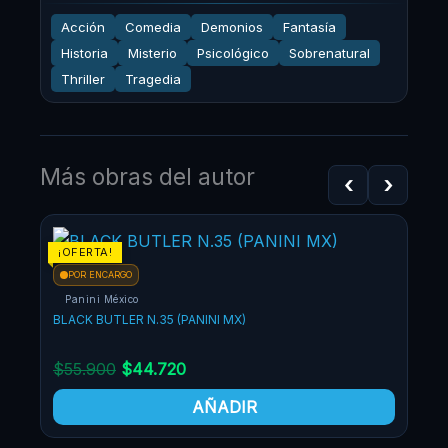
Acción
Comedia
Demonios
Fantasía
Historia
Misterio
Psicológico
Sobrenatural
Thriller
Tragedia
Más obras del autor
‹
›
¡OFERTA!
¡OF
POR ENCARGO
Panini México
BLACK BUTLER N.35 (PANINI MX)
$
55.900
$
44.720
AÑADIR