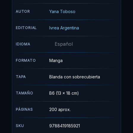
mismo, hace trabajos “encubiertos” para la
Reina de Inglaterra. Su compañero es su nuevo
Yana Toboso
AUTOR
mayordomo demonio, Sebastian Michaelis.
Mientras investigan el culpable y la razón del
Ivrea Argentina
EDITORIAL
asesinato los padres de Ciel además de la
tortura que él tuvo que sufrir, ambos se verán
Español
envueltos en peligrosos e intrigantes casos
IDIOMA
llenos de misterios e interrogantes que deberán
descifrar.
Manga
FORMATO
Blanda con sobrecubierta
TAPA
B6 (13 x 18 cm)
TAMAÑO
200 aprox.
PÁGINAS
9788419185921
SKU