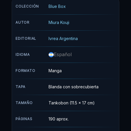
serie de amor, deportes y juventud!
Blue Box
COLECCIÓN
Miura Kouji
AUTOR
Ivrea Argentina
EDITORIAL
Español
IDIOMA
Manga
FORMATO
Blanda con sobrecubierta
TAPA
Tankobon (11.5 x 17 cm)
TAMAÑO
190 aprox.
PÁGINAS