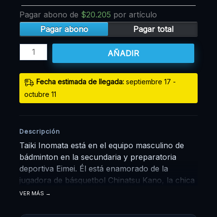
Pagar abono de
$
20.205
por artículo
Pagar abono
Pagar total
AÑADIR
Fecha estimada de llegada:
septiembre 17 -
octubre 11
Descripción
Taiki Inomata está en el equipo masculino de
bádminton en la secundaria y preparatoria
deportiva Eimei. Él está enamorado de la
jugadora de básquetbol Chinatsu Kano, la chica
mayor con la que entrena todas las mañanas en
VER MÁS
el gimnasio. Un día de primavera, su relación da
un giro brusco... ¡Y así comienza esta nueva