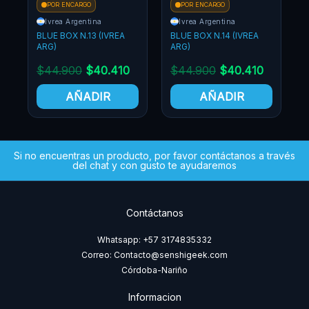
POR ENCARGO
POR ENCARGO
Ivrea Argentina
Planeta Comic
EA
BLUE BOX N.14 (IVREA
LA CAJA AZUL N.13
ARG)
(PLANETA COMIC)
10
$
44.900
$
40.410
$
58.900
$
50.065
AÑADIR
AÑADIR
Si no encuentras un producto, por favor contáctanos a través
del chat y con gusto te ayudaremos
Contáctanos
Whatsapp: +57 3174835332
Correo: Contacto@senshigeek.com
Córdoba-Nariño
Informacion