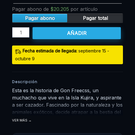
Pagar abono de
$
20.205
por artículo
Pagar abono
Pagar total
AÑADIR
Fecha estimada de llegada:
septiembre 15 -
octubre 9
Descripción
Esta es la historia de Gon Freecss, un
muchacho que vive en la Isla Kujira, y aspirante
a ser cazador. Fascinado por la naturaleza y los
animales exóticos, decide atrapar a la bestia del
pantano de su isla para que Mito, su tía, le
VER MÁS
permita presentar la prueba de cazador. Gon
no conoce a sus padres, ellos dejaron a Gon al