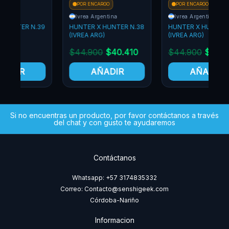
POR ENCARGO
POR ENCARGO
Ivrea Argentina
Ivrea Argentina
9
HUNTER X HUNTER N.38
HUNTER X HUNTER N.37
(IVREA ARG)
(IVREA ARG)
(
$
44.900
$
40.410
$
44.900
$
40.410
AÑADIR
AÑADIR
Si no encuentras un producto, por favor contáctanos a través
del chat y con gusto te ayudaremos
Contáctanos
Whatsapp: +57 3174835332
Correo: Contacto@senshigeek.com
Córdoba-Nariño
Informacion