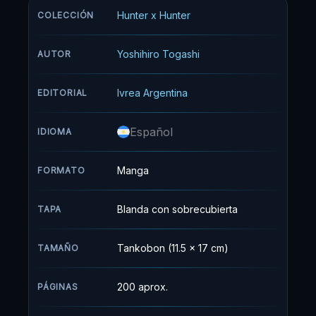
cuidado de Mito y su abuela desde que era
Hunter x Hunter
COLECCIÓN
pequeño. Así es como este muchacho
emprende la travesía por mar y tierra para
Yoshihiro Togashi
AUTOR
lograr su sueño: ser un hunter.
Ivrea Argentina
EDITORIAL
Español
IDIOMA
Manga
FORMATO
Blanda con sobrecubierta
TAPA
Tankobon (11.5 x 17 cm)
TAMAÑO
200 aprox.
PÁGINAS