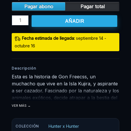
Pagar abono
Pagar total
AÑADIR
Fecha estimada de llegada:
septiembre 14 -
octubre 16
Descripción
Esta es la historia de Gon Freecss, un
muchacho que vive en la Isla Kujira, y aspirante
a ser cazador. Fascinado por la naturaleza y los
animales exóticos, decide atrapar a la bestia del
pantano de su isla para que Mito, su tía, le
VER MÁS
permita presentar la prueba de cazador. Gon
no conoce a sus padres, ellos dejaron a Gon al
cuidado de Mito y su abuela desde que era
Hunter x Hunter
COLECCIÓN