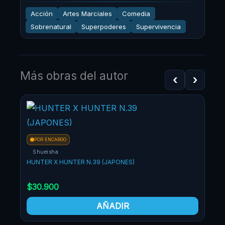
Acción
Artes Marciales
Comedia
Sobrenatural
Superpoderes
Supervivencia
Más obras del autor
‹
›
¡OF
POR ENCARGO
Shueisha
HUNTER X HUNTER N.39 (JAPONES)
$
30.900
AÑADIR