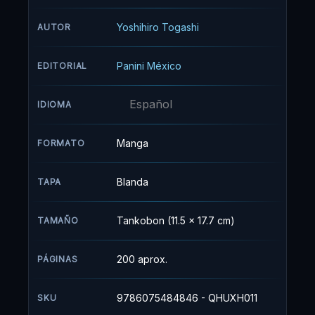
pequeño. Así es como este muchacho
emprende la travesía por mar y tierra para
Yoshihiro Togashi
AUTOR
lograr su sueño: ser un hunter.
Panini México
EDITORIAL
Español
IDIOMA
Manga
FORMATO
Blanda
TAPA
Tankobon (11.5 x 17.7 cm)
TAMAÑO
200 aprox.
PÁGINAS
9786075484846 - QHUXH011
SKU