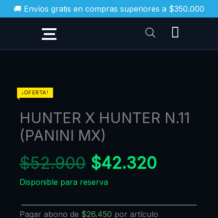
Ir
🚚 Envíos gratis en compras superiores a $350.000
al
contenido
HUNTER
¡OFERTA!
X
HUNTER X HUNTER N.11
HUNTER
N.11
(PANINI MX)
(PANINI
MX)
$
52.900
$
42.320
cantidad
Disponible para reserva
Pagar abono de
$
26.450
por artículo