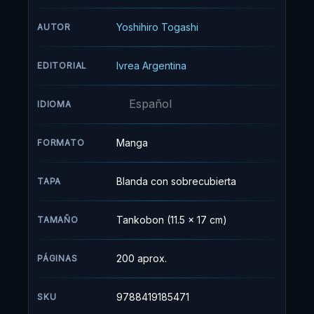
pequeño. Así es como este muchacho
emprende la travesía por mar y tierra para
Yoshihiro Togashi
AUTOR
lograr su sueño: ser un hunter.
Ivrea Argentina
EDITORIAL
Español
IDIOMA
Manga
FORMATO
Blanda con sobrecubierta
TAPA
Tankobon (11.5 x 17 cm)
TAMAÑO
200 aprox.
PÁGINAS
9788419185471
SKU