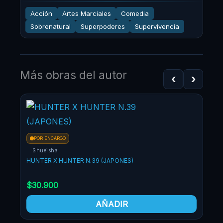
Acción
Artes Marciales
Comedia
Sobrenatural
Superpoderes
Supervivencia
Más obras del autor
‹
›
¡OF
POR ENCARGO
Shueisha
HUNTER X HUNTER N.39 (JAPONES)
$
30.900
AÑADIR