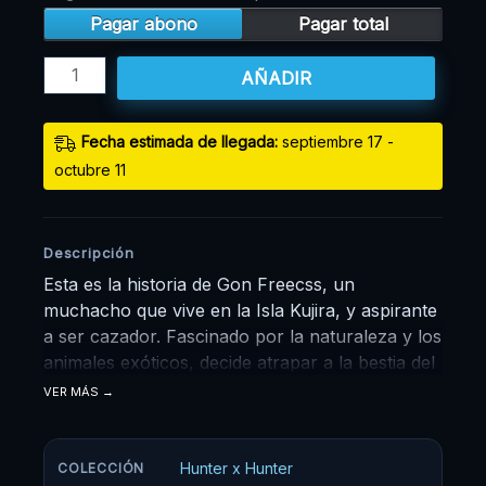
Pagar abono
Pagar total
AÑADIR
Fecha estimada de llegada:
septiembre 17 -
octubre 11
Descripción
Esta es la historia de Gon Freecss, un
muchacho que vive en la Isla Kujira, y aspirante
a ser cazador. Fascinado por la naturaleza y los
animales exóticos, decide atrapar a la bestia del
pantano de su isla para que Mito, su tía, le
VER MÁS
permita presentar la prueba de cazador. Gon
no conoce a sus padres, ellos dejaron a Gon al
cuidado de Mito y su abuela desde que era
Hunter x Hunter
COLECCIÓN