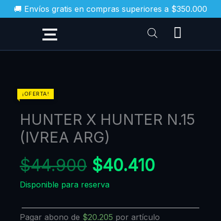
Ir
🚚 Envíos gratis en compras superiores a $350.000
al
contenido
El
El
HUNTER
¡OFERTA!
X
precio
precio
HUNTER X HUNTER N.15
HUNTER
original
actual
N.15
(IVREA ARG)
era:
es:
(IVREA
$44.900.
$40.410
ARG)
$
44.900
$
40.410
cantidad
Disponible para reserva
Pagar abono de
$
20.205
por artículo